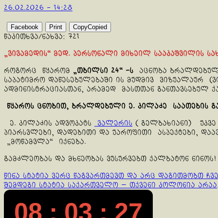
26.02.2026 - 14:28
Facebook
Print
Copy
Copied
წაკითხვა/ნახვა:
721
„ვივამედის“ მედ. პერსონალი მიხეილ სააკაშვილის სა
როგორც წყარომ
„თბილსი 24“ -ს
აცნობა ბრალდებ
საპატიმრო დაწესებულებაში ის მუდმივ ვიზუალაურ (ვ
ადმინისტრაციასთან, არამედ მასთთან განთავსებულ 
წყაროს ცნობით, ბრალდებული ე. კილაძე საათების გ
ე. კილაძის ადვოკატს
ვალერის
( გელბახიანი) უკვე
პიარსვლები, დადებითი და უაროფითი ასპექტები, დაა
„მოწამვლა“ იქნება.
გამძლეობას და მხნეობას ვუსურვებთ ქალბატონ ნინოს!
Continue
წინა სტატია
ვერც წაგვართმევთ და არც დაგითმობთ ჩვე
შემდეგი სტატია
საქართველო — თქვენი კოლონია არაა,
Reading
08 : 03 : 27