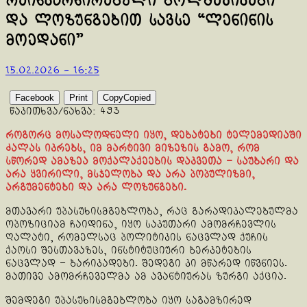
რეინკარნირებული ბოლშევიკები
და ლოზუნგებით სავსე “ლენინის
მოედანი”
15.02.2026 - 16:25
Facebook
Print
Copy
Copied
წაკითხვა/ნახვა:
493
როგორც მოსალოდნელი იყო, დებატები ტელემედიაში
ძალას იკრებს, იმ მარტივი მიზეზის გამო, რომ
სწორედ ამაზეა მოქალაქეების დაკვეთა – საუბარი და
არა ყვირილი, მსჯელობა და არა პოპულიზმი,
არგუმენტები და არა ლოზუნგები.
მთავარი უპასუხისმგებლობა, რაც გარადიკალებულმა
ოპოზიციამ ჩაიდინა, იყო საკუთარი ამომრჩევლის
ღალატი, რომელსაც პოლიტიკის ნაცვლად ქუჩის
ქაოსი შესთავაზეს, ინსტიტუციური ბერკეტების
ნაცვლად – ბარიკადები. შედეგი კი მწარედ იწვნიეს.
მათივე ამომრჩეველმა ამ ავანტიურას ზურგი აქცია.
შემდეგი უპასუხისმგებლობა იყო საგამზირედ