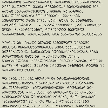
გაწირული ახალგაზრდები, რომლებიც შეგნებულად,
ცივი გათვლით, უკანა რიგებიდან მენტორობით წინა
ხაზზე სარევოლუციოდ მიუშვეს და კანონს,
სახელმწიფოს და კონსტიტუციას შეაჯახეს.
ჰიბრიდული ომის კლასიკური ხერხია: გამოგივა
გადატრიალება – იღებ ძალაუფლებას, არ გამოგივა –
იღებ “მსხვერპლებს”, რომლითაც შემდგომ
სპეკულირებ, პროკლამაციებს ბეჭდავ და აფრიალებ.
ზუსტად ეს სურათი ვნახეთ გუშინდელ დებატში.
მენტორ-ორგანიზატორების მიერ უკანონობაზე
მიშვებული და გაწირული ადამიანების პლაკატები,
რომლითაც ისევ ამ იდეოლოგიის სულის
ჩამდგმელები სპეკულირებენ. ისინი ამბობენ, რომ ეს
ხალხი ციხეშია, მაგრამ არაფერს ამბობენ, რატომ და
როგორ მოხვდნენ იქ.
და ამას აკეთებს სწორედ ის ტრენერ-მენტორი,
რომელიც თავად რაზმავდა და დღესაც რაზმავს
ახალგაზრდებს ძალადობისთვის, რადგანაც მის
პოლიტიკურ დღის წესრიგს სწორედ ეს სჭირდება –
რადიკალიზმი და დაპირისპირება, რათა მორიგი
“მსხვერპლი” მოიძიოს და თბილ სავარძელში
მოკალათებულმა სამყაროს “შიშველი სიმართლე