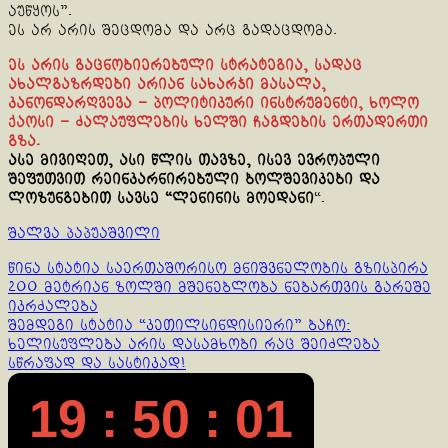
აუწყოს”.
ეს არ არის შეცდომა და არც გადაცდომა.
ეს არის გაცნობიერებული სტრატეგია, სადაც
ახალგაზრდები არიან სახარჯი მასალა,
კანონდარღვევა – პოლიტიკური ინსტრუმენტი, ხოლო
ქაოსი – ძალაუფლების ხელში ჩაგდების ერთადერთი
გზა.
ასე მივიღეთ, ასი წლის თავზე, ისევ ევროპული
შეფუთვით რეინკარნირებული ბოლშევიკები და
ლოზუნგებით სავსე “ლენინის მოედანი
“.
შალვა პაპუაშვილი
Continue
წინა სტატია
საერთაშორისო მნიშვნელობის გზისპირა
200 მეტრიან ზოლში მშენებლობა ნებართვის გარეშე
Reading
იკრძალება
შემდეგი სტატია
“კეთილსინდისიერი” ბაჩო:
ხელისუფლება არის დასამხობი რაც შეიძლება
სწრაფად და სასტიკად!
19 : 50 : 01