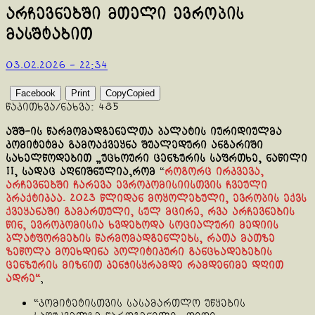
არჩევნებში მთელი ევროპის
მასშტაბით
03.02.2026 - 22:34
Facebook
Print
Copy
Copied
წაკითხვა/ნახვა:
485
აშშ-ის წარმომადგენელთა პალატის იურიდიულმა
კომიტეტმა გამოაქვეყნა შუალედური ანგარიში
სახელწოდებით „უცხოური ცენზურის საფრთხე, ნაწილი
II, სადაც აღნიშნულია,რომ
“
როგორც ირკვევა,
არჩევნებში ჩარევა ევროკომისიისთვის ჩვეული
პრაქტიკაა. 2023 წლიდან მოყოლებული, ევროპის ექვს
ქვეყანაში გამართული, სულ მცირე, რვა არჩევნების
წინ, ევროკომისია ხვდებოდა სოციალური მედიის
პლატფორმების წარმომადგენლებს, რათა მათზე
ზეწოლა მოეხდინა პოლიტიკური განცხადებების
ცენზურის მიზნით კენჭისყრამდე რამდენიმე დღით
ადრე“
,
“კომიტეტისთვის სასამართლო უწყების