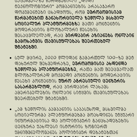
საფუძველზე წარდგენილი „დიდი
ტექნოლოგიური“ კომპანიების არასაჯარო
დოკუმენტები ცხადყოფს, რომ
ევროკომისიამ
წარმატებით განახორციელა ზეწოლა მსხვილ
სოციალურ პლატფორმებზ
ე მათი კონტენტის
მოდერაციის გლობალური წესების
შესაცვლელად, რაც
პირდაპირ აზიანებს ონლაინ
გამოხატვის თავისუფლებას შეერთებულ
შტატებში
.
სულ მცირე, 2020 წლიდან გამართულ 100-ზე მეტ
დახურულ შეხვედრაზე,
ევროკომისია ახდენდა
ზეწოლას პლატფორმებზე
, რათა მათ შეეცვალათ
გლობალურად მოქმედი კონტენტის მოდერაციის
წესები კონტენტის
უფრო აგრესიული ცენზურის
სასარგებლოდ
, რაც პირდაპირ ლახავს
ამერიკელების ონლაინ სიტყვის თავისუფლებას
შეერთებულ შტატებში.
„ამ ზეწოლის კამპანიის საპასუხოდ, მსხვილმა
სოციალურმა პლატფორმებმა მოახდინეს უტყუარი
ინფორმაციისა და პოლიტიკური განცხადებების
ცენზურა უახლესი ისტორიის ზოგიერთ
უმნიშვნელოვანეს პოლიტიკურ დებატებთან