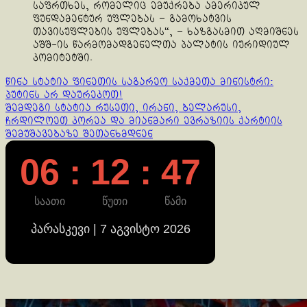
საფრთხეს, რომელიც ემუქრება ამერიკულ
ფუნდამენტურ უფლებას – გამოხატვის
თავისუფლების უფლებას“, – ხაზგასმით აღმიშნეს
აშშ-ის წარმომადგენელთა პალატის იურიდიულ
კომიტეტში.
Continue
წინა სტატია
ფინეთის საგარეო საქმეთა მინისტრი:
პუტინს არ დაურეკოთ!
Reading
შემდეგი სტატია
რუსეთი, ირანი, ბელარუსი,
ჩრდილოეთ კორეა და მიანმარი ევრაზიის ქარტიის
შემუშავებაზე შეთანხმდნენ
06 : 12 : 48
საათი
წუთი
წამი
პარასკევი | 7 აგვისტო 2026