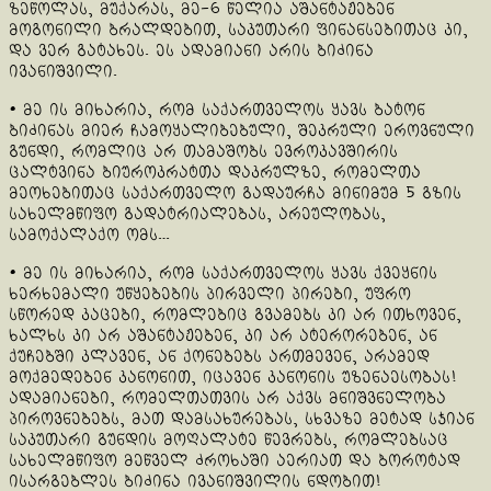
ზეწოლას, მუქარას, მე-6 წელია აშანტაჟებენ
მოგონილი ბრალდებით, საკუთარი ფინანსებითაც კი,
და ვერ გატახეს. ეს ადამიანი არის ბიძინა
ივანიშვილი.
• მე ის მიხარია, რომ საქართველოს ყავს ბატონ
ბიძინას მიერ ჩამოყალიბებული, შეკრული ეროვნული
გუნდი, რომლიც არ თამაშობს ევროკავშირის
ცალტვინა ბიუროკრატთა დაკრულზე, რომელთა
მეოხებითაც საქართველო გადაურჩა მინიმუმ 5 გზის
სახელმწიფო გადატრიალებას, არეულობას,
სამოქალაქო ომს…
• მე ის მიხარია, რომ საქართველოს ყავს ქვეყნის
ხერხემალი უწყებების პირველი პირები, უფრო
სწორედ კაცები, რომლებიც გვამებს კი არ ითხოვენ,
ხალხს კი არ აშანტაჟებენ, კი არ ატერორებენ, ან
ქუჩებში კლავენ, ან ქონებებს ართმევენ, არამედ
მოქმედებენ კანონით, იცავენ კანონის უზენაესობას!
ადამიანები, რომელთათვის არ აქვს მნიშვნელობა
პიროვნებებს, მათ დამსახურებას, სხვაზე მეტად სჯიან
საკუთარი გუნდის მოღალატე წევრებს, რომლებსაც
სახელმწიფო მეწველ ძროხაში აერიათ და ბოროტად
ისარგებლეს ბიძინა ივანიშვილის ნდობით!