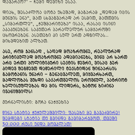
დავარქო?’ – ჩემი დევიზი ესაა.
დიახ, შესაძლოა ცოტა უხეშად, მაგარამ „დედამ იცის
მუნჯის ენა“, მათ სხვაგვარად არ ესმით, მათთვის
„სიმართლე“, „ჭეშმარიტება“ ისაა, რასაც ისინი
აკაკუნებენ. საკუთარ პარალელურ სამყაროში
ცხოვრებენ. ასეთები კი სულ ერთ ადგილას…
მიხვდებით ალბათ.
ასე, რომ ჯანსაღ , საღად მოაზროვნე, რეალურად
კრიტიკულად მოაზროვნე ადამიანებს, ვინც არ ხართ
არც ერთი პოლიტიკური სექტის წევრი, ვისაც ჯერ
კიდევ შეგწევთ დაწერილი ტექსტიდან შინაარსის
გამოტანის უნარი – გენაცვალეთ, მიყვარხართ,
მადლობას ვუხდი საქართველოს ეროვნულ, პატრიოტ
ხელისუფლებას და მის ლიდერს, ბატონ ბიძინა
ივანიშვილს!
ჟურნალისტი: გოჩა ნაჭყებია
Continue
წინა სტატია
ჭუჭულაშვილი: ფასები მე გავაძვირე!
შემდეგი სტატია
თუ გვინდა გავიმარჯვოთ, თვეში
Reading
50.000 რუსი უნდა მოვკლათ!