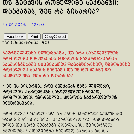
თუ გეტყვის რომელიმე სექტანტი:
დააკავეს, შენ რა გიხარია?
27.01.2026 - 13:40
Facebook
Print
Copy
Copied
წაკითხვა/ნახვა:
491
გავრცელდება ინფორმაცა, თუ არა სახელმწიფოს
რომელიმე ჩინოვნიკის სისხლის სამართლებრივ
პასუხისგებაში მიცემასთან დაკავშირებით, შემოხტება
რომელიმე სექტის ჩინიანი თუ უჩინო წევრი და
კითხულობს: შენ რა გიხარია?
!
•
მე ის მიხარია, რომ ქვეყანას ყავს ლიდერი,
რომლიც აზროვნებს სახლმწიფოებრივად,
რომლისთვის უპირველეს ყოვლის საქართველოს
ინტერესებია,
რომელმაც შეძლო და ამ აბობოქრებულ საუკუნეში
დანის პირზე ატარა საქართველო და მიუხედავად
შიდა თუ გარე უამრავი მოალატის, შეინარჩუნა-
მშვიდობა! ადამიანმა გაუძლო უამრავ პრესს,