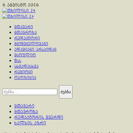
Skip
6 აგვისტო 2026
to
content
Primary
Menu
მთავარი
მთავრობა
რედაქტორი
მნიშვნელოვანი
ადამიანი არსაიდან
მსოფლიო
შსს
სხვადასხვა
რეგიონი
ოპოზიცია
ძებნა:
მთავარი
მთავრობა
რედაქტორის გვერდი
ხალხის აზრი