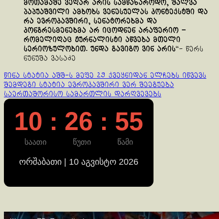
მოთამაშე ვეღარ არის სამწახაროდო, შალვა
პაპუაშვილი ამბობს ვენესუელას კონტექსტში და
რა ევროკავშირი, სენატორებმა და
კონგრესმენებმა არ იცოდნენ არაფერიო –
რომელიღაც ჟურნალისტი აწვება მთელი
სერიოზულობით. უნდა გავიგო ვინ არის
“- წერს
ნუნუშა ვასაძე
Continue
წინა სტატია
აშშ-ს მეფე 29 ქვეყნიდან ელჩებს იწვევს
შემდეგი სტატია
ევროკავშირი ვერ შეეგუება
Reading
საერთაშორისო სამართლის დარღვევებს
10 : 26 : 55
საათი
წუთი
წამი
ორშაბათი | 10 აგვისტო 2026