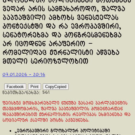
გლობალურ პოლიტიკაში მოთამაშე
ვეღარ არის სამწახაროდო, შალვა
პაპუაშვილი ამბობს ვენესუელას
კონტექსტში და რა ევროკავშირი,
სენატორებმა და კონგრესმენებმა
არ იცოდნენ არაფერიო –
რომელიღაც ჟურნალისტი აწვება
მთელი სერიოზულობით
07.01.2026 - 20:16
Facebook
Print
Copy
Copied
წაკითხვა/ნახვა:
561
ფეისბუქ მომხმარებელი ნუნუშა ვასაძე პარლამენტის
თავმჯდომარის, შალვა პაპუაშვილის კომენტართან
დაკავშირებით ჟურნალისტის რეპლიკას ეხმიანება და
სოციალურ ქსელში პოსტს აქვეყნებს.
„ევროკავშირი გლობალურ პოლიტიკაში