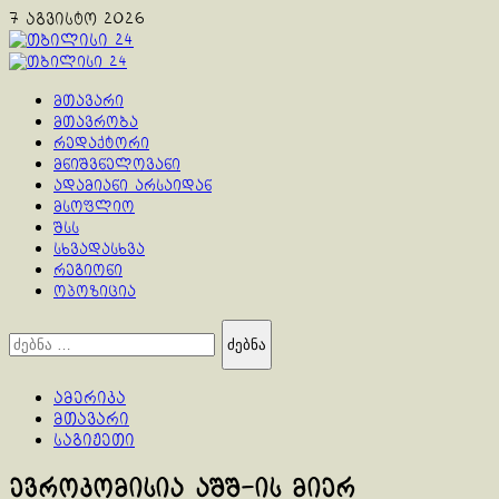
Skip
7 აგვისტო 2026
to
content
Primary
Menu
მთავარი
მთავრობა
რედაქტორი
მნიშვნელოვანი
ადამიანი არსაიდან
მსოფლიო
შსს
სხვადასხვა
რეგიონი
ოპოზიცია
ძებნა:
ამერიკა
მთავარი
საგიჟეთი
ევროკომისია აშშ-ის მიერ