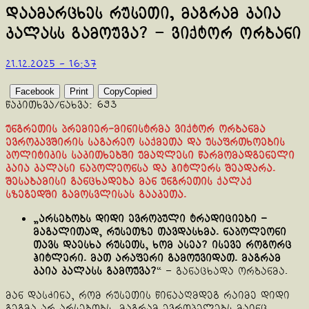
დაამარცხეს რუსეთი, მაგრამ კაია
კალასს გამოუვა? – ვიქტორ ორბანი
21.12.2025 - 16:37
Facebook
Print
Copy
Copied
წაკითხვა/ნახვა:
693
უნგრეთის პრემიერ-მინისტრმა ვიქტორ ორბანმა
ევროკავშირის საგარეო საქმეთა და უსაფრთხოების
პოლიტიკის საკითხებში უმაღლესი წარმომადგენელი
კაია კალასი ნაპოლეონსა და ჰიტლერს შეადარა.
შესაბამისი განცხადება მან უნგრეთის ქალაქ
სზეგედში გამოსვლისას გააკეთა.
„არსებობს დიდი ევროპული ტრადიციები –
მაგალითად, რუსეთზე თავდასხმა. ნაპოლეონი
თავს დაესხა რუსეთს, ხომ ასეა? ისევე როგორც
ჰიტლერი. მათ არაფერი გამოუვიდათ. მაგრამ
კაია კალასს გამოუვა?
“ – განაცხადა ორბანმა.
მან დასძინა, რომ რუსეთის წინააღმდეგ რაიმე დიდი
გეგმა არ არსებობს, მაგრამ ევროპელებს მაინც