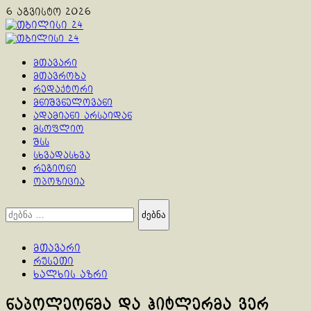
Skip
6 აგვისტო 2026
to
content
Primary
Menu
მთავარი
მთავრობა
რედაქტორი
მნიშვნელოვანი
ადამიანი არსაიდან
მსოფლიო
შსს
სხვადასხვა
რეგიონი
ოპოზიცია
ძებნა:
მთავარი
რუსეთი
ხალხის აზრი
ნაპოლეონმა და ჰიტლერმა ვერ