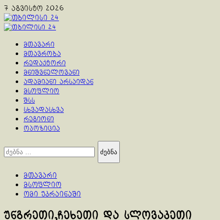
Skip
7 აგვისტო 2026
to
content
Primary
Menu
მთავარი
მთავრობა
რედაქტორი
მნიშვნელოვანი
ადამიანი არსაიდან
მსოფლიო
შსს
სხვადასხვა
რეგიონი
ოპოზიცია
ძებნა:
მთავარი
მსოფლიო
ომი უკრაინაში
უნგრეთი,ჩეხეთი და სლოვაკეთი