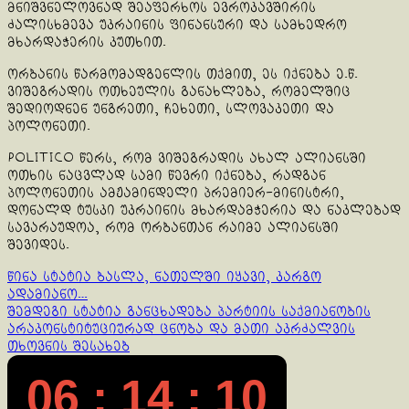
მნიშვნელოვნად შეაფერხოს ევროკავშირის
ძალისხმევა უკრაინის ფინანსური და სამხედრო
მხარდაჭერის კუთხით.
ორბანის წარმომადგენლის თქმით, ეს იქნება ე.წ.
ვიშეგრადის ოთხეულის განახლება, რომელშიც
შედიოდნენ უნგრეთი, ჩეხეთი, სლოვაკეთი და
პოლონეთი.
POLITICO წერს, რომ ვიშეგრადის ახალ ალიანსში
ოთხის ნაცვლად სამი წევრი იქნება, რადგან
პოლონეთის ამჟამინდელი პრემიერ-მინისტრი,
დონალდ ტუსკი უკრაინის მხარდამჭერია და ნაკლებად
სავარაუდოა, რომ ორბანთან რაიმე ალიანსში
შევიდეს.
Continue
წინა სტატია
ბასლა, ნათელში იყავი, კარგო
ადამიანო…
Reading
შემდეგი სტატია
განცხადება პარტიის საქმიანობის
არაკონსტიტუციურად ცნობა და მათი აკრძალვის
თხოვნის შესახებ
06 : 14 : 10