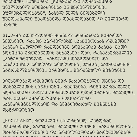
რუსეთში, საუბარია „გერმანული კომპანიების
შვილობილ კომპანიებსა ან უმრავლესობის
მფლობელობაზე“, გასულ წელს მიღებული
შემოსავალი შეადგენდა დაახლოებით 20 მილიარდ
ევროს.
BILD-მა ათეულობით მსხვილ კომპანიას მიმართა
კითხვით: რატომ აგრძელებთ საქმიანობას რუსეთში?
პასუხი მხოლოდ რამდენიმე კომპანიამ გასცა. მათი
პოზიცია ერთმანეთის მსგავსია: ომი, რასაკვირველია
„კატეგორიულად“ გახლავთ დაგმობილი და
სანქციებიც სრულად სრულდება, თუმცა, საქმიანობის
გაგრძელებისთვის არსებობს გარკვეული მიზეზები.
მიუხედავად რუსეთის მიერ წარმოებული ომისა და
დასავლეთის სანქციების რეჟიმისა, რიგი გერმანული
კომპანიები კვლავ აგრძელებენ ოპერირებას რუსეთში,
რაც ისინი ამართლებენ სოციალური
პასუხისმგებლობით და ჰუმანიტარულ მიზნებზე
დაყრდნობით.
„Hochland“, რომელიც სასურსათო სექტორში
ოპერირებს, საკუთარი რუსეთში ყოფნის გამართლებას
თანამშრომლებისა და გრძელვადიანი პარტნიორების