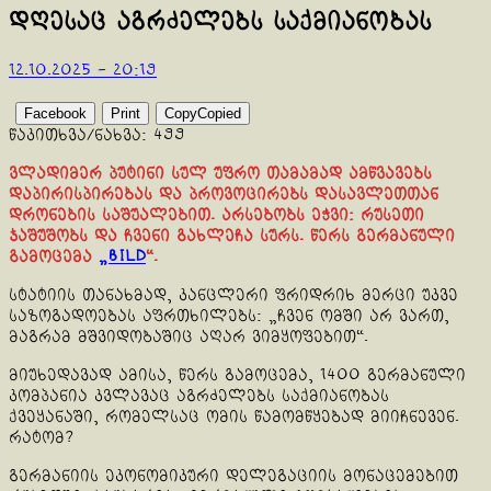
დღესაც აგრძელებს საქმიანობას
12.10.2025 - 20:19
Facebook
Print
Copy
Copied
წაკითხვა/ნახვა:
499
ვლადიმერ პუტინი სულ უფრო თამამად ამწვავებს
დაპირისპირებას და პროვოცირებს დასავლეთთან
დრონების საშუალებით. არსებობს ეჭვი: რუსეთი
ჯაშუშობს და ჩვენი გახლეჩა სურს. წერს გერმანული
გამოცემა
„BILD
“.
სტატიის თანახმად, კანცლერი ფრიდრიხ მერცი უკვე
საზოგადოებას აფრთხილებს: „ჩვენ ომში არ ვართ,
მაგრამ მშვიდობაშიც აღარ ვიმყოფებით“.
მიუხედავად ამისა, წერს გამოცემა, 1400 გერმანული
კომპანია კვლავაც აგრძელებს საქმიანობას
ქვეყანაში, რომელსაც ომის წამომწყებად მიიჩნევენ.
რატომ?
გერმანიის ეკონომიკური დელეგაციის მონაცემებით