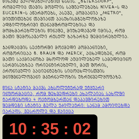
წინაშე ვალდებულებით ხსნის. „Beiersdorf“,
რომელიც თავის მოვლის საშუალებებს Nivea-ს და
Eucerin-ს აწარმოებს, ასევე, კომპანია „Metro“,
მიუთითებენ თავიანთ პასუხისმგებლობაზე
ადგილობრივი თანამშრომლებისა და
მომხმარებლების წინაშე, მიუხედავად იმისა, რომ
მათი შემოსავალი რუსულ ბაზარზე შემცირებულია.
ჯანდაცვის სექტორში მოქმედი კომპანიები,
როგორიცაა B. Braun და Merck, აცხადებენ, რომ
მათი საქმიანობა მხოლოდ აუცილებელ სამედიცინო
სერვისებზეა ორიენტირებული, მათ შორის,
ქრონიკული პაციენტების სიცოცხლისთვის
მნიშვნელოვანი მკურნალობის უზრუნველყოფაზე.
Continue
წინა სტატია
მაქვს აბსოლუტურად უტყუარი
ინფორმაცია, რომ შეხვედრები ახალაიას სახლში
Reading
ტარდებოდა 4 ოქტომბერთან დაკავშირებით
შემდეგი სტატია
გელა უძილაური: სანამ ამოიღებდა
იარაღს, ვესროლე და წაიქცა
10 : 35 : 03