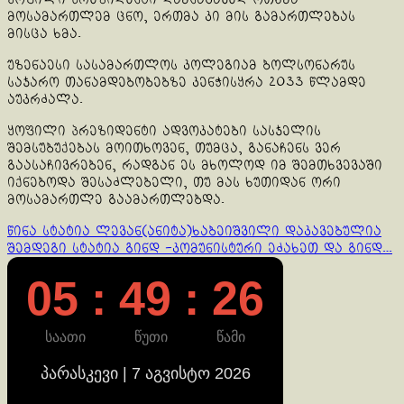
მოსამართლემ ცნო, ერთმა კი მის გამართლებას
მისცა ხმა.
უზენაესი სასამართლოს კოლეგიამ ბოლსონარუს
საჯარო თანამდებობებზე კენჭისყრა 2033 წლამდე
აუკრძალა.
ყოფილი პრეზიდენტი ადვოკატები სასჯელის
შემსუბუქებას მოითხოვენ, თუმცა, განაჩენს ვერ
გაასაჩივრებენ, რადგან ეს მხოლოდ იმ შემთხვევაში
იქნებოდა შესაძლებელი, თუ მას ხუთიდან ორი
მოსამართლე გაამართლებდა.
Continue
წინა სტატია
ლევან(ანიტა)ხაბეიშვილი დაკავებულია
შემდეგი სტატია
გინდ -კომუნისტური ეძახეთ და გინდ…
Reading
05 : 49 : 26
საათი
წუთი
წამი
პარასკევი | 7 აგვისტო 2026