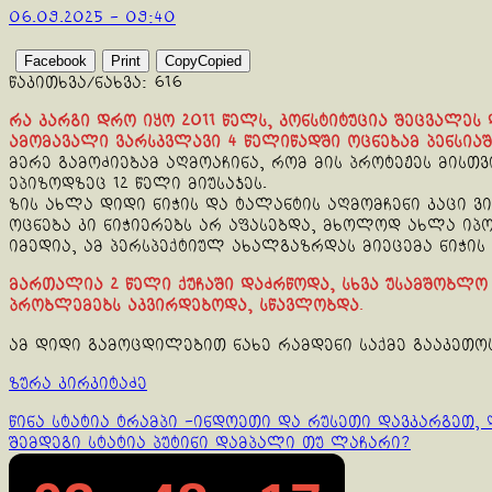
06.09.2025 - 09:40
Facebook
Print
Copy
Copied
წაკითხვა/ნახვა:
616
რა კარგი დრო იყო 2011 წელს, კონსტიტუცია შეცვალეს 
ამომავალი ვარსკვლავი 4 წელიწადში ოცნებამ პენსიაში
მერე გამოძიებამ აღმოაჩინა, რომ მის პროტეჟეს მისთ
ეპიზოდზეც 12 წელი მიუსაჯეს.
ზის ახლა დიდი ნიჭის და ტალანტის აღმომჩენი კაცი ვი
ოცნება კი ნიჭიერებს არ აფასებდა, მხოლოდ ახლა იპო
იმედია, ამ პერსპექტიულ ახალგაზრდას მიეცემა ნიჭის
მართალია 2 წელი ქუჩაში დაძრწოდა, სხვა უსამშობლო
პრობლემებს აკვირდებოდა, სწავლობდა
.
ამ დიდი გამოცდილებით ნახე რამდენი საქმე გააკეთო
ზურა კირკიტაძე
Continue
წინა სტატია
ტრამპი -ინდოეთი და რუსეთი დავკარგეთ, 
შემდეგი სტატია
პუტინი დამპალი თუ ლაჩარი?
Reading