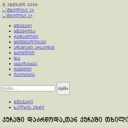
Skip
8 აგვისტო 2026
to
content
Primary
Menu
მთავარი
მთავრობა
რედაქტორი
მნიშვნელოვანი
ადამიანი არსაიდან
მსოფლიო
შსს
სხვადასხვა
რეგიონი
ოპოზიცია
ძებნა:
მთავარი
ხალხის აზრი
ქუჩაში დაძრწოდა,თან ქუჩაში თბილ