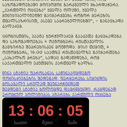
საზოგადოებაში მოიპოვონ გარკვეული მხარდაჭერა.
„ქართული ოცნება“ ყველა ოლქში, ყველა
მუნიციპალიტეტში გაიმარჯვებს როგორ მერების
თვალსაზრისით, ასევე საკრებულოებში“, – განაცხადა
კალაძემ.
ცნობისთვის, პაატა ბურჭულაძემ გააკეთა განცხადება
და საზოგადოებას 4 ოქტომბერს რუსთაველის
გამზირზე შეკრებისკენ მოუწოდა. მისი თქმით, 4
ოქტომბერს, 16:00 საათზე რუსთაველზე გაიმართება
„სახალხო კრება“, სადაც გადაწყდება, რომ
საქართველო ეკუთვნის ქართველ ხალხს.
Continue
წინა სტატია
ფაროსანას საწინააღმდეგო
ღონისძიებების შედეგად, ფერმერებს სიმინდის
Reading
მოსავალი სრულად შეუნარჩუნდათ
შემდეგი სტატია
ბოლომდე დავრწმუნდი, რამდენად
ეროვნულ პოლიტიკას ატარებს ქართული ოცნება
13 : 06 : 05
საათი
წუთი
წამი