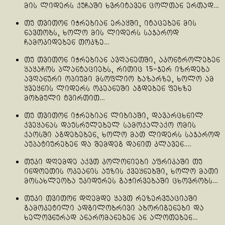
მის ლიდერს ქუჩაში ხვრიტავენ ცოლთან ერთად…
თუ თვითონ იჭრებიან ერაყში, იტაცებენ მის
ნავთობს, ხოლო მის ლიდერს საჯაროდ
ჩამოკიდებენ თოკზე…
თუ თვითონ იჭრებიან ავღანეთში, აკონტროლებენ
ყაყაჩოს პლანტაციებს, რითიც 15-ჯერ იზრდება
ავღანური ოპიუმი მსოფლიო ბაზარზე, ხოლო ამ
ყვეყნის ლიდერს ოკეანეში აგდებენ ფეხზე
მობმული ტვირთით…
თუ თვითონ იჭრებიან ლიბიაში, დავარცხნილ
ქვეყანას დაუსრულებელ სამოქალაქო ომის
ქაოსში აგდებებენ, ხოლო მათ ლიდერს საჯაროდ
აუპატიურებენ და შემდეგ დანით კლავენ….
თუკი დღემდე აქვთ კოლონიები აფრიკაში თუ
ინდოეთის ოკეანის აუზის ქვეყნებში, ხოლო მათი
მოსახლეობა უკიდურეს გაჭირვებაში ცხოვრობს…
თუკი თვითონ დღემდე ყავთ რეზერვუაციაში
გამოკეტილი ადგილობრივი აბორიგენები და
ხელოვნურად ანარომანებენ ან ალოთებენ…