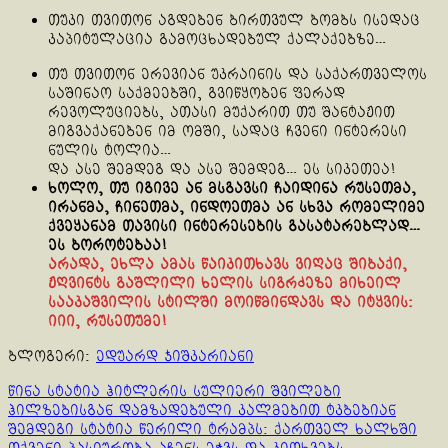
თუკი თვითონ აგდებენ ბირთვულ ბომბს ისედაც
კაპიტულაცია გამოცხადებულ ქალაქებზე…
თუ თვითონ ერევიან უკრაინის და საქართველოს
საშინაო საქმეებში, გვიწყობენ ფერად
რევოლუციებს, ათასი მუქარით თუ შანტაჟით
მიგვაქანებენ იმ ომში, სადაც ჩვენი ინტერესი
ნულის ტოლია…
და ასე შემდეგ და ასე შემდეგ… ეს სიკეთეა!
ხოლო, თუ იგივე ან მსგავსი ჩაიდინა რუსეთმა,
ირანმა, ჩინეთმა, ინდოეთმა ან სხვა რომელიმე
ქვეყანამ თავისი ინტერესების გასატარებლად…
ეს ბოროტებაა!
არადა, ეხლა ამას წაიკითხავს ვიღაც შიბაქი,
ჟღვინტს გაშლილი ხელის სიგრძეზე მიხეილ
სააკაშვილის სტილში მოიწმინდავს და იტყვის:
იიი, რუსეთუმე!
ბლოგერი:
ედუარდ ჯიშკარიანი
Continue
წინა სტატია
ჰიტლერის სულიერი შვილები
ჰილზებისგან დამზადებული კალმებით ტკბებიან
Reading
შემდეგი სტატია
წერილი ტრამპს: ქართველ ხალხში