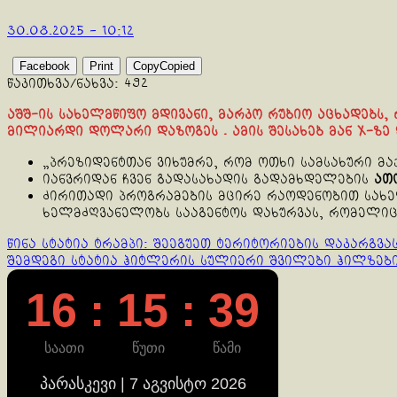
30.08.2025 - 10:12
Facebook
Print
Copy
Copied
წაკითხვა/ნახვა:
492
აშშ-ის სახელმწიფო მდივანი, მარკო რუბიო აცხადებს,
მილიარდი დოლარი დაზოგეს . ამის შესახებ მან X-ზე 
„პრეზიდენტთან ვიხუმრე, რომ ოთხი სამსახური მაქ
იანვრიდან ჩვენ გადასახადის გადამხდელების
ათ
ძირითადი პროგრამების მცირე რაოდენობით სახე
ხელმძღვანელობს სააგენტოს დახურვას, რომელი
Continue
წინა სტატია
ტრამპი: შეეგუეთ ტერიტორიების დაკარგვას
შემდეგი სტატია
ჰიტლერის სულიერი შვილები ჰილზები
Reading
16 : 15 : 39
საათი
წუთი
წამი
პარასკევი | 7 აგვისტო 2026