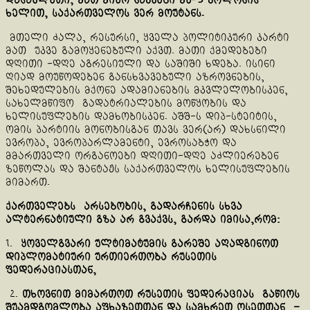
დასავლეთი, მათ მიერ ნაკვები მე-5 კოლონის
ხელით, საქართველოს ვერ მოუტანს.
მთელი ძალა, რესურსი, ყველა პოლიტიკური კარტი
მათ უკვე გამოყენებული აქვთ. მათი ქმედებები
დღითი -დღე აგრესიული და საშიში ხდება. ისინი
ღიად მოუწოდებენ განსხვავებული აზროვნების,
შეხედულების მქონე ადამიანების მკვლელობისკენ,
სახელმწიფო გადატრიალების მოწყობის და
ხელისუფლების დამხობისკენ. აშშ-ს დიპ-სტეიტის,
ომის პარტიის მონობისგან თავს ვერ(არ) დახსნილი
ევროპა, ევროპარლამენტი, ევროსაბჭო და
მმართველი ორგანოები დღითი-დღე აძლიერებენ
ზეწოლას და შანტაჟს საქართველოს ხელისუფლების
მიმართ.
ქართველებს არსებობის, გადარჩენის სხვა
ალტერნატიული გზა არ გვაქვს, გარდა იმისა,რომ:
1.
ყოველგვარი ულტიმატუმის გარეშე აღადგინოთ
დიპლომატიური ურთიერთობა რუსეთის
ფედერაციასთან,
2.
თხოვნით მიმართოთ რუსეთის ფედერაციას გაწიოს
შუამდგომლობა აფხაზეთთან და სამხრეთ ოსეთთან –