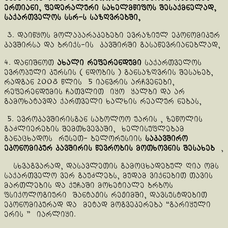
ერთიანი, ფედერალური სახელმწიფოს შესაქმნელად,
საქართველოს სსრ-ს საზღ
ვრებში,
3. დაიწყოს მოლაპარაკებები ევრაზიულ ეკონომიკურ
კავშირსა და ბრიქს-ის კავშირში გასაწევრიანებლად,
4. დანიშნოთ
ახალი რეფერენდუმი
საქართველოს
ევროპული კურსის ( ნდობის ) განსაზღვრის შესახებ,
რადგან 2008 წლის 5 იანვრის არჩვენები,
რეფერენდუმის ჩათვლით იყო ყალბი და არ
გამოხატავდა ქართველი ხალხის რეალურ ნებას,
5. ევროკავშირისგან საბოლოო უარის , ზეწოლის
გაძლიერების შემთხვევაში, ხელისუფლებამ
განაცხადოს რუსეთ- ბელორუსიის
საკავშირო
ეკონომიკურ კავშირის წევრობის მოთხოვნის შესახებ
,
სხვაგვარად, დასავლეთის გამოცხადებულ ღია ომს
საქართველო ვერ გაუძლებს, მუდამ ვიქნებით თავის
მართლების და ქუჩაში მოხეტიალე ბრბოს
ფსიქოლოგიური შანტაჟის რეჟიმში, დავსუსტდებით
ეკონომიკურად და მეტად მოგვეკერება “გარიყული
ერის ” იარლიყი.