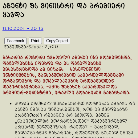
აგენტი შს მინისტრი და პრემიერი
ყავდა
11.10.2024 - 20:13
Facebook
Print
Copy
Copied
წაკითხვა/ნახვა:
2,790
გახარია როგორც უცხოელი აგენტი ისე მოქმედებდა,
დავალებებს იღებდა და ეს დავალებები
ემსახურებოდა ამ მიზანს – სახელმწიფო
ინსტიტუტების, განსაკუთრებით სამართალდამცავი
ორგანოების და მოქალაქეების ერთმანეთთან
დაპირისპირებას, -ამის შესახებ საქართველოს
პრემიერ-მინისტრმა, ირაკლი კობახიძემ განაცხადა.
კიდევ ერთხელ შეგახსენებთ ჩორჩანას ამბავს და
ასევე იმასაც შეგახსენებთ, რომ ამ ქმედებაზე
არავითარი რეაქცია არ ჰქონდა, მაშინ
„ნაციონალურ მოძრაობასთან“ დაკავშირებულ
არცერთ ტელევიზიას. რატომ? – მარტივად,
გადაეფარნენ გახარიას, რომელიც ზუსტად იგივე