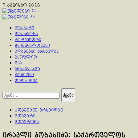
Skip
7 აგვისტო 2026
to
content
Primary
Menu
მთავარი
მთავრობა
რედაქტორი
მნიშვნელოვანი
ადამიანი არსაიდან
მსოფლიო
შსს
სხვადასხვა
რეგიონი
ოპოზიცია
ძებნა:
ადამიანი არსაიდან
მთავარი
მთავრობა
ირაკლი კობახიძე: საქართველოს