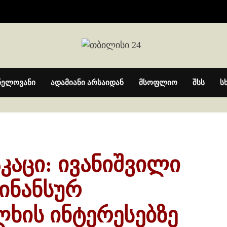
ნელოვანი
ადამიანი არსაიდან
მსოფლიო
შსს
ს
კაცი: ივანიშვილი
ინანსურ
ლხის ინტერესებზე