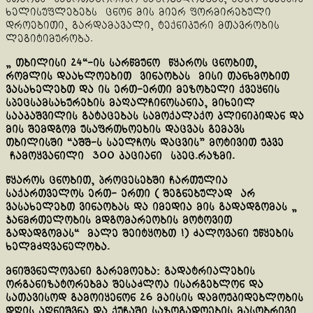
ხელისუფლებებს ცნონ მის მიერ ფორმირებული
დროებითი, გარდამავალი, ტექნიკური მთავრობის
ლეგიტიმურობა.
„ თბილისი 24“-ის სარწმუნო წყაროს ცნობით,
რომლის დაახლოებით ვინაობას მისი თანხმობით
ვასახელებთ და ის ერთ-ერთი მეზობელი ქვეყნის
სპეცსამსახურების მაღალჩინოსანია, მიხეილ
სააკაშვილის გატაცებას სამოქალაქო კლინიკიდან და
მის შემდგომ უსაფრთხოების დაცვას გემავს
თბილისში “აშშ-ს საელჩოს დაცვის” მოტივით უკვე
ჩამოყვანილი 300 კაციანი სპეც.რაზმი.
წყაროს ცნობით, პროცესებში ჩართულია
საქართველოს ერთ- ერთი ( შეგნებულად არ
ვასახელებთ ვინაობას და იმედია მის გადადგომას „
ჯანმრთელობის მდგომარეობის მოტოვით
გადადგომას“ მალე შეიტყობთ !) ძალოვანი უწყების
ხელმძღვანელობა.
მნიშვნელოვანი გარემოება: გადატრიალების
ორგანიზატორებმა შესაძლოა ისარგებლონ და
სათავისოდ გამოიყენონ 26 მაისის დამოუკიდებლობის
დღის აღნიშვნა და ქუჩაში საზოგადოების მასობრივი