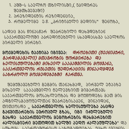
აშშ-ს საელჩო თბილისში,( უკიდურეს
შემთხვევაში)
პრეზიდენტის რეზიდენცია,
რომელიმე ე.წ. „კრიტიკული მედიის“ შენობა,
სადაც მას წინასწარ შეკრებილი დახვდებიან
საქართველოში აკრედიტებული სხავდასხვა საელჩოს
პირველი პირები.
მოქმედების ტაქტიკა იგივეა:
დროებითი (ტექნიკური,
გარდამავალი) მთავრობის ფორმირება და
ხელისუფლებაში მიხეილ სააკაშვილის მოყვანა,
საქართველოს რუსეთის ფედერაციის წინააღმდეგ
საბრძოლო მოქმედებებში ჩართვა.
შემუშავებული გეგმის თანახმად, პირველ ეტაპზე
მიხეილ საააკშვილი ტელევზიით მიმართავს
საქართველოს მოსახლეობას და მოუწოდებს მათ მის
ადგილსმაყოფელთან შეკრებისაკენ, ვინაიდან,
თითქოსდა „
საქართველოს ხელისუფლება ასცდა
განვითარების ევროპულ გზას, იგი იძულებული
გახდა საქართველოს მეგობრების დახმარებით
ძალისმიერი მეთოდით ხელში აეღო ძალაუფლება
“ და
სთხოვს საერთაშორისო საზოგადოებას, უცხო ქვეყნის