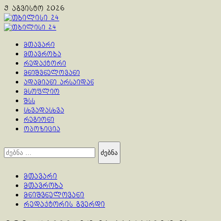
Skip
9 აგვისტო 2026
to
content
Primary
Menu
მთავარი
მთავრობა
რედაქტორი
მნიშვნელოვანი
ადამიანი არსაიდან
მსოფლიო
შსს
სხვადასხვა
რეგიონი
ოპოზიცია
ძებნა:
მთავარი
მთავრობა
მნიშვნელოვანი
რედაქტორის გვერდი