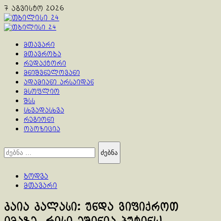
Skip
7 აგვისტო 2026
to
content
Primary
Menu
მთავარი
მთავრობა
რედაქტორი
მნიშვნელოვანი
ადამიანი არსაიდან
მსოფლიო
შსს
სხვადასხვა
რეგიონი
ოპოზიცია
ძებნა:
ბოდვა
მთავარი
კაია კალასი: უნდა ვიფიქროთ