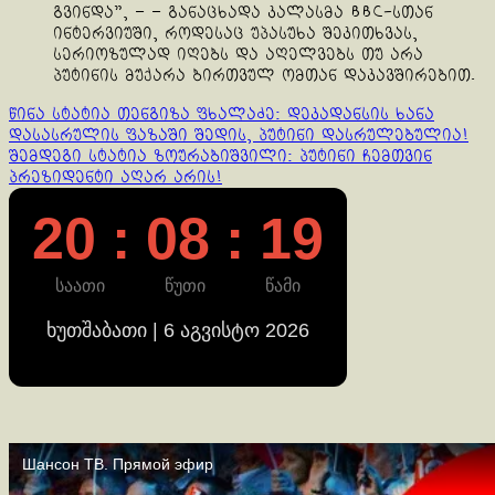
გვინდა”, – – განაცხადა კალასმა BBC-სთან
ინტერვიუში, როდესაც უპასუხა შეკითხვას,
სერიოზულად იღებს და აღელვებს თუ არა
პუტინის მუქარა ბირთვულ ომთან დაკავშირებით.
Continue
წინა სტატია
თენგიზა ფხალაძე: დეკადანსის ხანა
დასასრულის ფაზაში შედის, პუტინი დასრულებულია!
Reading
შემდეგი სტატია
ზოურაბიშვილი: პუტინი ჩემთვინ
პრეზიდენტი აღარ არის!
20 : 08 : 19
საათი
წუთი
წამი
ხუთშაბათი | 6 აგვისტო 2026