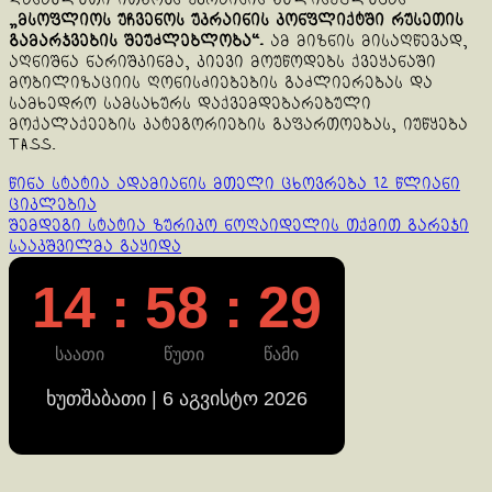
„მსოფლიოს უჩვენოს უკრაინის კონფლიქტში რუსეთის
გამარჯვების შეუძლებლობა“.
ამ მიზნის მისაღწევად,
აღნიშნა ნარიშკინმა, კიევი მოუწოდებს ქვეყანაში
მობილიზაციის ღონისძიებების გაძლიერებას და
სამხედრო სამსახურს დაქვემდებარებული
მოქალაქეების კატეგორიების გაფართოებას, იუწყება
TASS.
Continue
წინა სტატია
ადამიანის მთელი ცხოვრება 12 წლიანი
ციკლებია
Reading
შემდეგი სტატია
ზურიკო ნოღაიდელის თქმით გარეჯი
სააკშვილმა გაყიდა
14 : 58 : 29
საათი
წუთი
წამი
ხუთშაბათი | 6 აგვისტო 2026