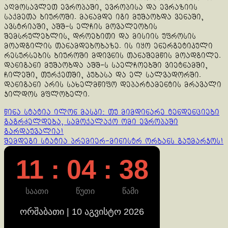
აღმოსავლეთ ევროპაში, ევროპისა და ევრაზიის
საქმეთა ბიუროში. მანამდე იგი მუშაობდა ვენაში,
ავსტრიაში, აშშ-ს ელჩის მოვალეობის
შემსრულებლის, დროებითი და მისიის უფროსის
მოადგილის თანამდებობაზე. ის იყო ენერგეტიკული
რესურსების ბიუროში მდივნის თანაშემწის მოადგილე.
დანიგანი მუშაობდა აშშ-ს საელჩოებში ვიეტნამში,
ჩილეში, თურქეთში, კუბასა და ელ სალვადორში.
დანიგანი არის სახელმწიფო დეპარტამენტის მრავალი
ჯილდოს მფლობელი.
Continue
წინა სტატია
ილონ მასკი: თუ მიმდინარე ტენდენციები
გაგრძელდება, სამოქალაქო ომი ევროპაში
Reading
გარდაუვალია!
შემდეგი სტატია
პრემიერ-მინისტრ ორბანს გაუმარჯოს!
11 : 04 : 38
საათი
წუთი
წამი
ორშაბათი | 10 აგვისტო 2026