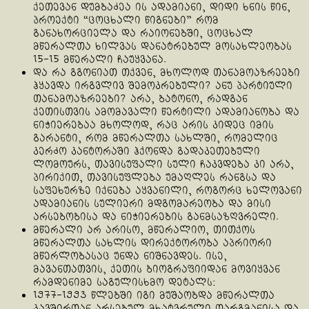
ქეთევან დუმბაძეა ის ადამიანი, დიდი ხნის წინ,
პროექტი “ცოცხალი წიგნები” რომ
განახორციელა და რაიონებში, ცოცხალ
მწერალთა ხილვას დანატრებულ მოსახლეობას
15-15 მწერალი ჩაუყვანა.
და რა გგონიათ თქვენ, მხოლოდ თანამოაზრეები
ჰყავდა ირგვლივ შემოკრებული? ანუ პარტიული
თანამოაზრეები? არა, ბატონო, რადგან
ქეთისთვის ამომავალი წერტილი ადამიანობა და
ნიჭიერებაა მხოლოდ, რაც არის კიდეც იმის
გარანტი, რომ მწერალთა სახლში, რომელიც
კერძო კანტორაში ჰქონდა გადაკეთებული
ლომოურს, თავისუფალი სული ჩაკვდება კი არა,
პირიქით, თავისუფლება უმაღლეს რანგსა და
საფეხურზე იქნება აყვანილი, როგორც ხელოვანი
ადამიანის სულიერი მდგომარეობა და მისი
არსებობისა და ნიჭიერების განმსაზღვრელი.
მწერალი არ არისო, მწერალიო, თითქოს
მწერალთა სახლის დირექტორობა აპრიორი
მწერლობასაც უნდა ნიშნავდეს. ისე,
მავანთათვის, ქეთის ბიოგრაფიიდან მოვიყვან
რამდენიმე საგულისხმო დეტალს:
1977-1993 წლებში იგი მუშაობდა მწერალთა
კავშირთან არსებულ მხატვრული თარგმანისა და