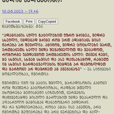
გულის ქალბატონო!
10.08.2023 - 17:46
Facebook
Print
Copy
Copied
წაკითხვა/ნახვა:
832
“
ადამიანის სული გაცილებით უფრო მძიმეა, ვიდრე
სხეული, იმდენად მძიმე რომ ერთ ადამიანს მისი
ტარება არ შეუძლია. ამიტომ, ვიდრე ცოცხლები ვართ,
ერთმანეთს ხელი უნდა შევაშველოთ და ვეცადოთ,
როგორმე უკვდავყოთ ერთმანეთის სული: თქვენ ჩემი,
მე სხვისი, სხვამ სხვისი და ასე დაუსაბამოდ, რამეთუ
იმ სხვისი გარდაცვალების შემდეგ არ დავობლდეთ
და მარტონი არ დავრჩეთ ამ ქვეყანაზე
” – ეს სიტყვები
მოვალეობაა, ტვირთია.
ტვირთია იყო იმ კაცის შვილი, მარადისობის კანონი
რომ დაუწერა კაცობრიობას, რადგან მთელი
ცხოვრება მეტისმეტი სიზუსტით, ნერვების
დაწყვეტამდე მისული გაძლებით უნდა შეასრულო და
აღასრულო მამისგან დანატოვარი ანდერძი.
და რა ბედნიერებაა, როცა ამას ისე აკეთებ, არც
ტვირთზე გეფიქრება და არც ნერვებისა და ძალ-