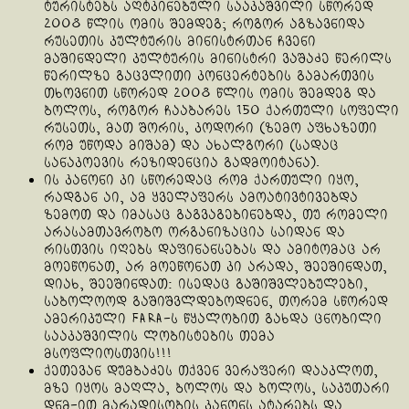
ტურისტებს აღტკინებული სააკაშვილი სწორედ
2008 წლის ომის შემდეგ; როგორ აგზავნიდა
რუსეთის კულტურის მინისტრთან ჩვენი
მაშინდელი კულტურის მინისტრი ვაშაძე წერილს
წერილზე გაცვლითი კონცერტების გამართვის
თხოვნით სწორედ 2008 წლის ომის შემდეგ და
ბოლოს, როგორ ჩააბარეს 150 ქართული სოფელი
რუსეთს, მათ შორის, კოდორი (ზემო აფხაზეთი
რომ უწოდა მიშამ) და ახალგორი (სადაც
სანაკოევის რეზიდენცია გადმოიტანა).
ის კანონი კი სწორედაც რომ ქართული იყო,
რადგან აი, ამ ყველაფერს ამოატივტივებდა
ზემოთ და იმასაც გაგვაგებინებდა, თუ რომელი
არასამთავრობო ორგანიზაცია საიდან და
რისთვის იღებს დაფინანსებას და ამიტომაც არ
მოეწონათ, არ მოეწონათ კი არადა, შეეშინდათ,
დიახ, შეეშინდათ: ისედაც გაშიშვლებულები,
საბოლოოდ გაშიშვლდებოდნენ, თორემ სწორედ
ამერიკული FARA-ს წყალობით გახდა ცნობილი
სააკაშვილის ლობისტების თემა
მსოფლიოსთვის!!!
ქეთევან დუმბაძეს თქვენ ვერაფერი დააკლოთ,
მზე იყოს მაღლა, ბოლოს და ბოლოს, საკუთარი
დნმ-ით მარადისობის კანონს ატარებს და