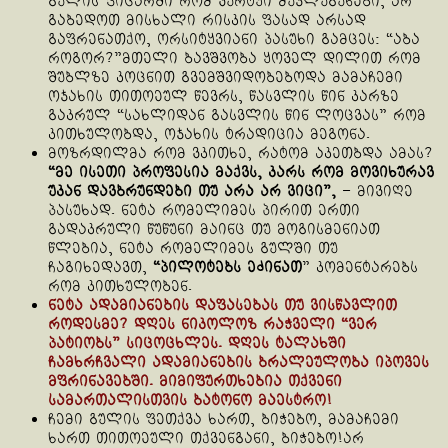
გულის ფიცარში რომ ვურტყი მუჯლუგუნები, არ
გაბედოთ მისხალი რისკის ფასად არსად
გაფრენათქო, ორსიტყვიანი პასუხი გამცეს: “აბა
როგორ?”მთელი ბავშვობა ყოველ დილით რომ
შუბლზე კოცნით გვემშვიდობებოდა მამაჩემი
ოჯახის თითოეულ წევრს, წასვლის წინ კარზე
გაკრულ “სახლიდან გასვლის წინ ლოცვას” რომ
კითხულობდა, ოჯახის ტრადიცია მეგონა.
მოზრდილმა რომ ვკითხე, რატომ აკეთბდა ამას?
“მე ისეთი პროფესია მაქვს, კარს რომ მოვიხურავ
უკან დავბრუნდები თუ არა არ ვიცი”,
– მივიღე
პასუხად. ნეტა რომელიმეს პირით ერთი
გადაკრული წუწუნი მაინც თუ მოგისმენიათ
წლებია, ნეტა რომელიმეს გულში თუ
ჩაგიხედავთ,
“პილოტებს ეძინათ
” კომენტარებს
რომ კითხულობენ.
ნეტა ადამიანების დაფასებას თუ ვისწავლით
როდესმე? დღეს ნიკოლოზ რაჭველი “ვერ
პატიობს” სიცოცხლეს. დღეს ტალახში
ჩამხრჩვალი ადამიანების ბრალეულობა იპოვეს
მფრინავებში. მიმიფურთხებია თქვენი
სამართალისთვის ბატონო მაესტრო!
ჩემი გულის ფეთქვა ხართ, ბიჭებო, მამაჩემი
ხართ თითოეული თქვენგანი, ბიჭებო!არ