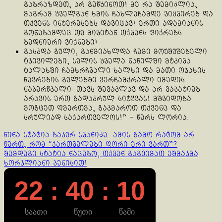
გაბრაზდეთ, არ გეწყინოთ! მე რა შემიძლია,
მაგრამ ყველგან ხმის ჩახლეჩამდე ვიყვირებ და
თქვენს ინტერესებს დავიცავ! ერთი ადამიანის
გონებამდეც თუ მივიტან თქვენს ფიქრებს
ბედნიერი ვიქნები!
გასკდა გული, განმიახლდა ჩემი მოუშუშებელი
ტკივილები, სულის ყველა ნაწილში მტკივა
ტალახში ჩამხრჩვალი ხალხი და მათი ოჯახის
წევრების გულებში ვერჩამქრალი იმედის
ნაპერწკალი. თავს შევაკლავ და არ ვაპატიებ
არავის ერთ გადაკრულ სიტყვას! მშვიდობა
მოგცეთ ღმერთმა, გაკმაროთ თქვენც და
სრულიად საქართველოს!” – წერს ლორია.
Continue
წინა სტატია
ბაკურ სვანიძე: ამის გამო რატომ არ
წერთ, რომ “ქართველები ღორი ერი ვართ”?
Reading
შემდეგი სტატია
ნაცებო, თქვენ გაგჟიმათ ეშმაკმა
ხორკლიანი პენისით!
22 : 40 : 11
საათი
წუთი
წამი