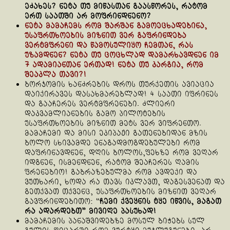
ეძახეს? ნეტა თუ მიწასთან გაასწორეს, რატომ
ერთ საათში არ მოფრინდნენო?
ნეტა მამაჩემს რომ შარშან გამოეცხადებინა,
უსაფრთხოების მიზნით ვერ გაფრინდება
ვერტმფრენი და წამოსულიყო ჩემთან, რას
უზამდნენ? ნეტა თუ ცოცხლად დამარხავდნენ იმ
7 ადამიანთან ერთად! ნეტა თუ კარგია, რომ
შეაკლა თავი?!
ბორჯომის ხანძრების დროს თურქეთის ავიაცია
დაიქირავეს დასახმარებლად! 4 საათი იფრინეს
და გააჩერეს ვერტმფრენები. ძლიერი
დაკვამლიანების გამო პილოტების
უსაფრთხოების მიზნით მეტს ვერ ვიფრენთო.
მამაჩემი და მისი ეკიპაჟი გათენებიდან მზის
ბოლო სხივამდე ენაგადმოგდებულები რომ
დაფრინავდნენ, დღის ბოლოს,ფეხზე რომ ვეღარ
იდგნენ, ისმენდნენ, რატომ შეაჩერეს ღამის
ფრენებიო! გაბრაზებულმა რომ ავდექი და
ვუთხარი, ხოდა რა თავს იკლავთ, დაგესვენათ და
გეთქვათ თქვენც, უსაფრთხოების მიზნით ვეღარ
გავფრინდებითო: “
ჩემი ქვეყნის ტყე იწვის, მაგათ
რა ადარდებთ” მივიღე პასუხად!
მამაჩემის პანაშვიდებზე მოსულ ბიჭებს სულ