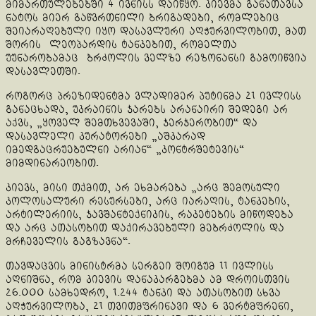
მიმართულებებში 4 ივნისს დაიწყო. კიევმა განათავსა
ნატოს მიერ გაწვრთნილი ბრიგადები, რომლებიც
შეიარაღებული იყო დასავლური აღჭურვილობით, მათ
შორის ლეოპარდის ტანკებით, რომელთა
უუნარობამაც ბრძოლის ველზე რეზონანსი გამოიწვია
დასავლეთში.
როგორც პრეზიდენტმა ვლადიმერ პუტინმა 21 ივლისს
განაცხადა, უკრაინის ჯარებს არანაირი შედეგი არ
აქვს, „ყოველ შემთხვევაში, ჯერჯერობით“ და
დასავლელი კურატორები „აშკარად
იმედგაცრუებულნი არიან“ „კონტრშეტევის“
მიმდინარეობით.
კიევს, მისი თქმით, არ ეხმარება „არც შემოსული
კოლოსალური რესურსები, არც იარაღის, ტანკების,
არტილერიის, ჯავშანტექნიკის, რაკეტების მიწოდება
და არც ათასობით დაქირავებული მებრძოლის და
მრჩეველის გაგზავნა“.
თავდაცვის მინისტრმა სერგეი შოიგუმ 11 ივლისს
აღნიშნა, რომ კიევის დანაკარგებმა ამ დროისთვის
26.000 სამხედრო, 1.244 ტანკი და ათასობით სხვა
აღჭურვილობა, 21 თვითმფრინავი და 6 ვერტმფრენი,