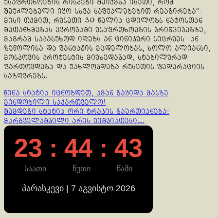
უსაფრთხოების რისკები შეიქმნა ისეთი, რომ
შეუძლებელი იყო სხვა საშუალებებით რეაგირება“.
მისი თქმით, რუსეთი 30 წელია ცდილობს ნატოსთან
შეთანხმებას ევროპაში უსაფრთხოების პრინციპებზე,
მაგრამ საპასუხოდ იღებს ან ცინიკური სიცრუეს ან
ზეწოლისა და შანტაჟის მცდელობას, ხოლო ალიანსი,
მოსკოვის პროტესტის მიუხედავად, სტაბილურად
ფართოვდება და უახლოვდება რუსეთის ფედერაციის
საზღვრებს.
Continue
წინა სტატია
იცნობდეთ, ამან გაყიდა მასზე
მინდობილი საქართველო!
Reading
შემდეგი სტატია
ორი ტრაკის გაერთიანება:
მარგველაშვილი არის უიშვიათესი….
23 : 44 : 43
საათი
წუთი
წამი
პარასკევი | 7 აგვისტო 2026