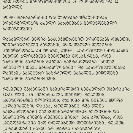
მათ შორის განადგურებულია 17 ლეოპარდი და 12
ბრედლი.
დიდი დანაკარგები დასტურდება შტატებიდან
აღჭურვილობის ახალი პარტიების გადაუდებელი
გადაზიდვით.
დასავლური მედია განსაკუთრებით აღნიშნავს რუსეთის
შეიარაღებული ძალების დანაღმული ველების
ეფექტურობას. ამ ფონზე, აშშ-ს სახელმწიფო მდივანმა
ენტონი ბლინკენმა გამოთქვა მოსაზრება, რომ
უკრაინის ჯარების შეტევა გაგრძელდება “კიდევ
მრავალი თვის განმავლობაში” და სახელმწიფოებმა
დაიწყეს კასეტური საბრძოლო მასალის მიწოდება
უკრაინის ჯარებისთვის.
რუსეთმა უკრაინაში სპეციალური სამხედრო ოპერაცია
2022 წლის 24 თებერვალს დაიწყო. რუსეთის
პრეზიდენტმა ვლადიმერ პუტინმა მის მიზანს უწოდა
„ადამიანების დაცვა, რომლებიც რვა წლის
განმავლობაში ექვემდებარებოდნენ ბულინგის და
გენოციდს კიევის რეჟიმის მიერ“. მან აღნიშნა, რომ
სპეცოპერაცია იყო იძულებითი ღონისძიება, რუსეთს
„არავითარი შანსი არ დარჩა სხვაგვარად,