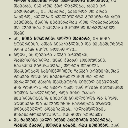
დროს ძუძუებში რომ უძვრებოდა ბარამიძე,
ის
თამარა, ისე რომ ვერ დაჯდება, რამე არ
ააყირავოს; ის თამარა, საჭიროა თუ არაა
საჭირო, ყველგან ყველაფერზე კომენტარს რომ
აკეთებს, ქმრის მაგივრადაც რომ ლაპარაკობს
და ლამისაა ყველაზე მცოდნედ წარმოაჩინოს
თავი.
კი,
გიგა ბოკერიას ცოლი თამარა
, იმ გიგა
ბოკერიასი, ათას სისაძაგლესა და უმსგავსობაზე
რომ აქვს ხელი მოწერილი…
ჰოდა, ეს თამარა ანუკი არეშიძეს
დაუპირისპირდა: შენი ქმარი ჰომოფობია,
გააკეთე განცხადება, თორემ დუმილს
თანხმობად ჩაგითვლითო: “ანუკი არეშიძესთან
რეკვას დღესაც გავაგრძელებთ და მერე
უბრალოდ ქმრის თანხმობის ნიშნად მივიღებთ
მის დუმილს და ხვალ უკვე წერილებს გავუშვებთ
მოდის სახლებთან, რომ მისი ოჯახი
უმცირესობების მიმართ სიძულვილს და ზიზღს
აღვივებს და ძალადობის საფრთხეს უზრდის
უდანაშაულო ადამიანებს, ძალაუფლების
შესანარჩუნებლად.”… გესმით? ხედავთ?
ეს ტატყანა ქალი ანუკი არეშიძეს ემუქრება,
დაგმე ქმარი, თორემ ნახავ, რაც მოგივაო.
ჯერ