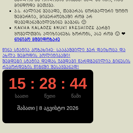
მინდოდა მეთქვა.
პ.ს. ძალიან ვეცადე, თამარას ნორმალური ფოტო
შემერჩია, მიკერძოებაში რომ არ
დავედანაშაულებინე მავანს 🙂
Kakha Kaladze Anuki Areshidze კარგი
ყოველთვის აღიზიანებს ბოროტს, ასე რომ 🙂 ❤
ნინიკო მშვიდობაძე
Continue
წინა სტატია
კობახიძე: სააკაშვილი ჯერ დაიხოცა და
ახლა შემოდის პოლიტიკაში!
Reading
შემდეგი სტატია
დედას უკვდავი წარდგენილია გინესის
რეკორდების წიგნში შესაყვანად!
15 : 28 : 44
საათი
წუთი
წამი
შაბათი | 8 აგვისტო 2026