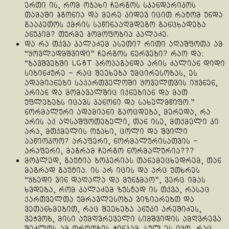
ერთი ის, რომ ოჯახი ჩერგოს სკანდარიკოს
თამაში ჰგონია და მერე კიდევ იცით რატომ უნდა
გააკეთოს ქმრის საწინააღმდეგო განცხადება
ანუკიმ? თურმე ჰომოფობია კალაძე.
და რა თქვა კალაძემ ასეთი? რითი აღაშფოთა ამ
“ყოვლადმშვიდი” ჩერგოს ნერვები? რაო და:
“ბავშვებში LGBT პროპაგანდა არის ძალიან დიდი
სიბინძურე – რაც შეეხება უმცირესობას, ეს
ადამიანები საქართველოში ყოველთვის იყვნენ,
არიან და მომავალშიც იქნებიან და მათ
უფლებებს იცავს კანონი და სახელმწიფო.”
ნორმალური ადამიანი გაოცდება, მერედა, რა
არის აქ აღსაშფოთებელი, თან ისე, მთქმელი კი
არა, მთქმელის ოჯახი, ცოლი და შვილი
ააწიოკოო? არაფერი, ნორმალურისათვის –
არაფერი, მაგრამ ჩერგო ნორმალურია???
მოკლედ, გაუტია ბოკერიას თანამეცხედრემ, თან
მაგრად გაუტია. ის არ იცის და არც უთხრეს
“ყბედი ვინ დაღალა და მუნჯმაო”, ვერც იმას
ხვდება, რომ კალაძემ ზუსტად ის თქვა, რასაც
ქართველთა უმრავლესობა ვიზიარებთ და
ვეთანხმებით, რაც შეეხება ანუკი არეშიძეს,
ვეჭვობ, მისი აუმღვრეველი სიმშვიდის ამღვრევა
შეძლოს ამ ორღობის ჭინკამ. სულ ეს იყო, რაც