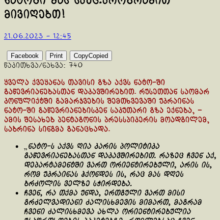
ნატოში მას სპეც.პროგრამით
მივიღებთ!
21.06.2023 - 12:45
Facebook
Print
Copy
Copied
წაკითხვა/ნახვა:
740
ყველა ქვეყანას თავისი გზა აქვს ნატო-ში
გაწევრიანებასთან დაკავშირებით. რუსეთთან საომარ
კონფლიქტში გამარჯვების შემთხვევაში უკრაინას
ნატო-ში გაწევრიანებისკენ საკუთარი გზა ექნება, –
ამის შესახებ პენტაგონის პრესსპიკერის მოადგილემ,
საბრინა სინგმა განაცხადა.
„
ნატო-ს აქვს ღია კარის პოლიტიკა
გაწევრიანებასთან დაკავშირებით. რაზეც ჩვენ აქ,
დეპარტამენტში ვართ ორიენტირებული, არის ის,
რომ უკრაინას ჰქონდეს ის, რაც მას დღეს
ბრძოლის ველზე სჭირდება.
ჩვენ, რა თქმა უნდა, ერთგული ვართ მისი
გრძელვადიანი ძალისხმევის მიმართ, მაგრამ
ჩვენი ძალისხმევა ახლა ორიენტირებულია