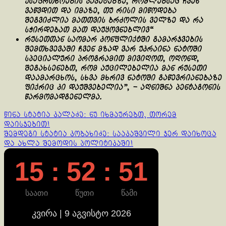
უსაფრთხოების პაკეტებზე, რომლებსაც ჩვენ
ვაწვდით და იმაზე, თუ რისი მიწოდება
შეგვიძლია მათთვის ბრძოლის ველზე და რა
სჭირდებათ მათ დაუყოვნებლივ“
რუსეთთან საომარ კონფლიქტში გამარჯვების
შემთხვევაში ჩვენ მზად ვარ უკრაინა ნატოში
სპეციალური პროგრამით მივიღოთ, ოღონდ,
შეგახსენებთ, რომ აუცილებელია მან რუსეთი
დაამარცხოს, სხვა მხრივ ნატოში გაწევრიანებაზე
ფიქრიც კი დაუშვებელია”, – აღნიშნა პენტაგონის
წარმომადგენელმა.
Continue
წინა სტატია
კალაძე: ნუ იხმაურებთ, თორემ
დაისჯებით!
Reading
შემდეგი სტატია
კობახიძე: სააკაშვილი ჯერ დაიხოცა
და ახლა შემოდის პოლიტიკაში!
15 : 52 : 51
საათი
წუთი
წამი
კვირა | 9 აგვისტო 2026