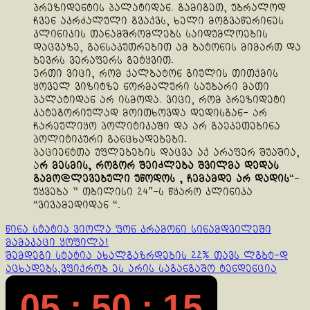
პრეზიდენტის პალატიდან. გამიგეთ, უბრალოდ
ჩვენ აკრძალული გვაქვს, ხელი მოგვაწერინეს
კლინიკის თანამშრომლებს საიდუმლოების
დაცვაზე, განსაკუთრებით ამ ბატონის მიმართ და
ბევრს ვერაფერს გეტყვით.
ერთი ვიცი, რომ ქალბატონ გიულის თითქმის
ყოველ ვიზიტზე ნორმალური საუბარი მათი
პალატიდან არ ისმოდა. ვიცი, რომ პრეზიდეტი
კატეგორიულად მოითხოვდა დედისგან- არ
ჩარეულიყო პოლიტიკაში და არ გაეკეთებინა
პოლიტიკური განცხადებები.
პაციენტთა უფლებების დაცვა აქ არაფერ შუაშია,
ა
რ მესმის, როგორ შეიძლება შვილმა დედას
გამო@ლევებული უწოდოს , ჩემამდე არ დადის
“-
უყვება ” თბილისი 24″-ს წყარო კლინიკა
“ვივამედიდან “.
Continue
წინა სტატია
ვიოლა ფონ კრამონი სინამდვილეში
მამაკაცი ყოფილა!
Reading
შემდეგი სტატია
ახალგაზრდების 22% თავს ლგბტ-დ
აცხადებს,ვფიქრობ ეს არის საგანგაშო ტენდენცია
05 : 50 : 15