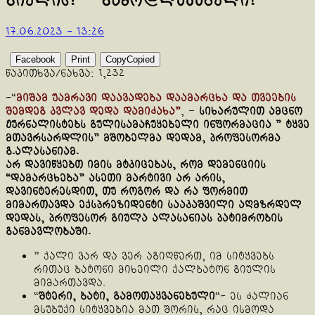
გიულის? – გამო@ლევებული!
17.06.2023 - 13:26
Facebook
Print
Copy
Copied
წაკითხვა/ნახვა:
1,232
-“
მიშამ უამრავი დაავადება დაამარცხა და თვეების
შემდეგ კვლავ დედა დამიძახა”
, –
სიხარულით ამცნო
ჟურნალისტებს გულისამაჩუყებელი ინფორმაცია ” ტყვე
მთავრსარდლის” მშობელმა დედამ, პროფესორმა
გ.ალასანიამ.
არ დავიწყებთ იმის მტკიცებას, რომ დემენციის
“დამარცხება” ასეთი მარტივი არ არის,
დავინტერესდით, თუ როგორ და რა ფორმით
მიმართავდა ექსპრეზიდენტი სააკაშვილი აღმზრდელ
დედას, პროფესორ გიულა ალასანიას
პატიმრობის
განმავლობაში.
” ქალი ვარ და ვერ აგიღწერთ, იმ სიტყვებს
რითაც ბატონი მიხეილი ქალბატონ გიულის
მიმართავდა.
“
შტერი, ბატი, გამოთაყვანებული
“- ეს ძალიან
მსუბუქი სიტყვებია მათ შორის, რაც ისმოდა