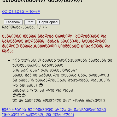
უთავმოყვარო ნაბოზარო!
09.02.2023 - 10:47
Facebook
Print
Copy
Copied
წაკითხვა/ნახვა:
2,106
მსახიობი თემურ გვალია ცნობილ პოლიტიკურ და
საზოგადო მოღვაწეს გუბაზ სანიკიძეს სოციალური
ქსელით შეურაცხმყოფელი სიტყვებით მიმართავს და
წერს:
“რა უფლებით აყენებ შეურაცხყოფას ქვეყანას შე
უთავმოყვარო ნაბოზარო!
ვინ ხარ შენ? რას წარმოადგენ?
ერთი ქაქით გატენილი ტომარა ხარ, რომელიც
ამ ქვეყნის უმრავლესობას ეზიზღება, დასცინის
და აგინებს! 😎
გუბაზის დ.შ. მე დღე და ღამე!
😎😎😎
ფუ ეს სპილოს მოჯმული ეს!” -წერს მსახიობი
Continue
წინა სტატია
შეთანხმდით ახლა ეს ნაცფავორიტები
“მსხვილი” გაწყობთ, თუ “წვრილი”!