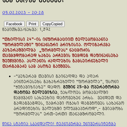
სამ ასოზე გაუშვა!
05.02.2023 - 20:28
Facebook
Print
Copy
Copied
წაკითხვა/ნახვა:
1,972
“თბილისი 24”-ის ინფორმაციით ტელეკომპანია
“ფორმულაში” ფინანსური კრიზისია. ოლიგარქმა
კეზერაშვილმა „ფორმულას“ ნაცმოძის
თავმჯდომარედ ხაბეს არჩევის შემდეგ დაფინანსება
შეუწყვიტა. ასლანის ძაღლების გამსეირნებელი
თარგამაძე სამ ასოზე გაუშვეს.
-“კეზერამ თავისი გაინაღდა და აღარ
აინტერესებს გაბაზრებული “ფორმულა”, ფსონი
“ჭუტავიზიაზე” დადო.
გუშინ 25-მა ოპერატორმა
დატოვა ტელევიზია
, უახლოეს მომავალში
წამყვანი სახეებიც დატოვებენ არხს. ვენდეთ და
გადაგვაგდეს, უამრავი ოჯახი დაგვტოვეს საბანკო
კრედიტების ვალებში ულუკმაპუროდ“,- გვიამობს
“ფორმულას” ერთ-ერთი თანამშრომელი.
Continue
წინა სტატია
სკანდალი! ტექნიკურმა უნივერსიტეტმა