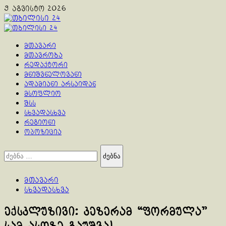
Skip
9 აგვისტო 2026
to
content
Primary
Menu
მთავარი
მთავრობა
რედაქტორი
მნიშვნელოვანი
ადამიანი არსაიდან
მსოფლიო
შსს
სხვადასხვა
რეგიონი
ოპოზიცია
ძებნა:
მთავარი
სხვადასხვა
ექსკლუზივი: კეზერამ “ფორმულა”