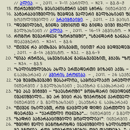
//
ალია
. – , 2011. – 7-11 აპრილი. – N27. – გვ.8-9
ოქრუაშვილს
მესიანისტური
სენი
სჭირს
: ინტერვიუ
პატარკაციშვილის
შემდეგ
ვალერი
გელბახიანი
ფ
ბოქოლიშვილი //
პრაიმტაიმი
. – , 2011. – 23 მაისი.
“
დევნილები
,
გინდა
ეწყინოთ
და
გინდა
ცივი
წყალ
გელბახიანი //
ალია
. – , 2011. – 16-17 აგვისტო. – 
როგორ
შევარდნენ
“
ბორჯომში
“, “
სტანდარტ
ბანკსა
დეკემბერი. – N341. – გვ.6
“
თქვენ
რა
კითხვას
მისვამთ
,
იცით
?
რაც
მედვედევ
, 2011. – 8-14 აგვისტო. – N32. – გვ.6-7
“
ნიკა
რურუას
,
სხვებისგან
განსხვავებით
,
ჰყავს
“
ზო
– N34. – გვ.5
“
ხელისუფლებას
ახლა
ერთადერთი
მიზანი
აქვს
ნ.სამხარაძე //
კვირის ქრონიკა
. – , 2011. – 26 სე
“
ამ
შემთხვევაში
შესაძლოა
,
სამოქალაქო
არეულო
ინტერვიუ / ვ.გელბახიანი ; ესაუბრა ნ.სამხარაძე /
“
მე
ასე
ვიტყვი
– “
მაესტროში
”
მომხდარი
ინციდენ
ივანიშვილი
…
მე
არ
ვიცი
რას
ფიქრობენ
ქართველ
ინტერვიუ / ვ. გელბახიანი ; ესაუბრა ნ. სამხარაძე
“
თქვენ
იხილავთ
,
რომ
ნაცვლად
დიდი
ქართული
ე
დაერქვა
– “
ქართული
ოცნება
“…
: ინტერვიუ / ვ.გე
“
ბადრი
პატარკაციშვილი
მოკლულია
!”
: ინტერვიუ
“
შვიდი
წელი
მეგობრობდა
ივანიშვილი
ხელისუფლ