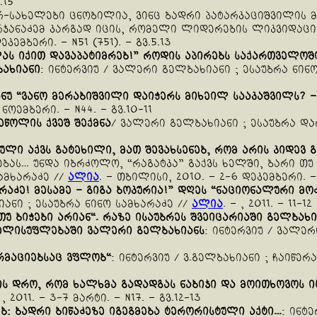
.15
არ-სახელები ცნობილია, ვინც ბადრი პატარკაციშვილის 
რჯანაძემ კარგად იცის, რომელი ლიდერების ლიკვიდაცია
კემბერი. – N51 (751). – გვ.5.13
ლას
იქით
დავაპატიმრებ
!”
როდის
აპირებს
საქართველოშ
ახიანი
: ინტერვიუ / ვალერი გელბახიანი ; ესაუბრა ნინ
ანუ
“
ვანო
მერაბიშვილი
დაიჭერს
მიხეილ
სააკაშვილს
? 
7 ნოემბერი. – N44. – გვ.10-11
ეწოლის
ქვეშ
შექმნა
/ ვალერი გელბახიანი ; ესაუბრა დ
გული
აქვს
გატეხილი
,
მათ
შევახსენებ
,
რომ
არის
კიდევ
გ
ას… უნდა იბრძოლო, “რაგატკა” გაქვს ხელში, ბარი თუ 
ამხარაძე //
ალია
. – თბილისი, 2010. – 2-6 დეკემბერი. – N
რაძე
!
მესამე
–
გიგა
ბოკურია
!”
დღეს
“
ნაციონალური
მო
იანი ; ესაუბრა ნინო სამხარაძე //
ალია
. – , 2011. – 11-1
თუ
ბიჭები
არიან
“.
რაზე
ისაუბრეს
შვეიცარიაში
გელბახი
ელისუფლებაში
ვალერი
გელბახიანს
: ინტერვიუ / ვალერ
რმაციებსაც
ვფლობ
“
: ინტერვიუ / ვ.გელბახიანი ; ჩაიწერ
ის
დრო
,
რომ
ხალხმა
გადადგას
ნაბიჯი
და
მოითხოვოს
ი
 , 2011. – 3-7 მარტი. – N17. – გვ.12-13
ებ
:
ბადრი
ბიწაძეზე
იგეგმება
ტერორისტული
აქტი
…
: ინტ