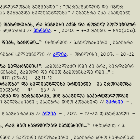
მკვლელობას გეგმავდა” : “ოქრუაშვილიც და იგორ
ს გეგმავდა ხელისუფლება” / ესაუბრა ეკა ასათიანი
ი
დაბრუნებას
,
რა
გეგმები
აქვს
და
რომელ
პოლიტიკურ
ო კომახიძე //
ვერსია
. – , 2010. – 7-9 მაისი. – N49(398).
–
დიახ
,
ბატონო
…”
: ინტერვიუ / ვ.გელბახიანი ; ესაუბრა
არეჯან სულაშვილი //
ალია
. – თბილისი, 2007. – 20-22
ზა
გადარჩენის
!”
: სამოქალაქო ომი კი არა, პირდაპირ
ნიჩაბი, გამოდი და იმით გამოუცხადე ომი…” :
111 (2548). – გვ.11-12
ძრაობა
”
და
ხელისუფლება
ერთიანია
…
ეს
ერთიანობა
2 იანვარი. – N2. – გვ.2-3
ანმა
და
ბურჯანაძემ
,
ვინ
გააცილა
საქართველოდან
ი გელბახიანი ; ესაუბრა ნინო კომახიძე //
ვერსია
. – ,
ა ნ.სამხარაძემ //
ალია
. – , 2011. – 22-23 თებერვალი. –
ს
,
რაც
მათ
ნამდვილად
ეკუთვნით
!…”
: ინტერვიუ / ვ.
ერვიუ / ვალერი გელბახიანი ; ესაუბრა ნინო სამხარაძე