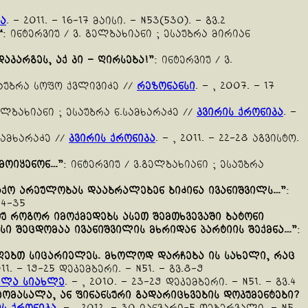
ა
. – 2011. – 16-17 მაისი. – N53(530). – გვ.2
“
: ინტერვიუ / ვ. გელბახიანი ; ესაუბრა მირიან
დაკარგეს
,
აქ
კი
–
ღირსება
!”
: ინტერვიუ / ვ.
საუბრა სოფო ქვლივიძე //
რეზონანსი
. – , 2007. – 17
გელბახიანი ; ესაუბრა ნ.სამხარაძე //
კვირის ქრონიკა
. –
სამხარაძე //
კვირის ქრონიკა
. – , 2011. – 22-28 აგვისტო.
მოიყენონ
…”
: ინტერვიუ / ვ.გელბახიანი ; ესაუბრა
აქო
არეულობას
დააბრალებენ
ბიძინა
ივანიშვილს
…”
:
34-35
უ
როგორ
იმოქმედებს
ასეთ
შემთხვევაში
ბატონი
სი
შეცდომაა
ივანიშვილის
მხრიდან
პარტიის
შექმნა
…”
:
ღებთ
სიცარიელეს
.
მხოლოდ
დარჩება
ის
სახელი
,
რაც
2011. – 19-25 დეკემბერი. – N51. – გვ.8-9
ელა სიახლე
. – , 2010. – 23-29 დეკემბერი. – N51. – გვ.4
ეომასალა
,
ან
ფინანსური
გადარიცხვების
დოკუმენტები
?