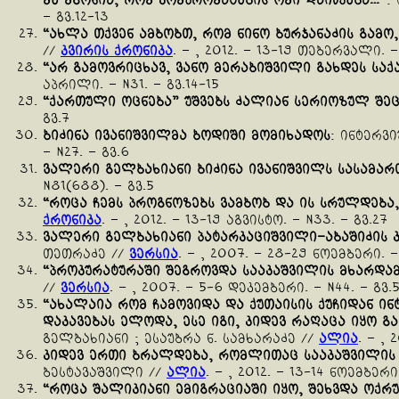
მე
მგონია
,
რომ
კომპრომატების
ომი
დაიწყება
…”
:
– გვ.12-13
“
ახლა
თქვენ
ამბობთ
,
რომ
ნინო
ბურჯანაძის
გამო
//
კვირის ქრონიკა
. – , 2012. – 13-19 თებერვალი. – 
“
არ
გამოვრიცხავ
,
ვანო
მერაბიშვილი
გახდეს
საქ
აპრილი. – N31. – გვ.14-15
“
ქართული
ოცნება
”
უშვებს
ძალიან
სერიოზულ
შე
გვ.7
ბიძინა
ივანიშვილმა
ბოდიში
მომიხადოს
: ინტერვი
– N27. – გვ.6
ვალერი
გელბახიანი
ბიძინა
ივანიშვილს
სასამა
N81(688). – გვ.5
“
როცა
ჩემს
პროგნოზებს
ვამბობ
და
ის
სრულდება
ქრონიკა
. – , 2012. – 13-19 აგვისტო. – N33. – გვ.27
ვალერი
გელბახიანი
პატარკაციშვილი
–
აბაშიძის
თეთრაძე //
ვერსია
. – , 2007. – 28-29 ნოემბერი. – 
“
პროკურატურაში
შეგროვდა
სააკაშვილის
მხარდა
//
ვერსია
. – , 2007. – 5-6 დეკემბერი. – N44. – გვ.
“
ახალაია
რომ
ჩამოვიდა
და
ქუთაისის
ქუჩიდან
ინ
დაკავებას
ელოდა
,
ესე
იგი
,
კიდევ
რაღაცა
იყო
გ
გელბახიანი ; ესაუბრა ნ. სამხარაძე //
ალია
. – ,
კიდევ
ერთი
ბრალდება
,
რომლითაც
სააკაშვილის
ბესტავაშვილი //
ალია
. – , 2012. – 13-14 ნოემბერი
“
როცა
შალიკიანი
ემიგრაციაში
იყო
,
შეხვდა
ოქრუ