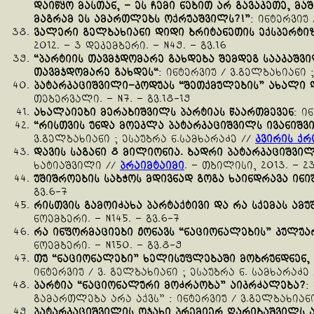
დაიწყო
მასთან
, –
ეს
ჩემი
ნებით
არ
გავაკეთე
,
მაშ
მაგრამ
ეს
ამართლებს
ოქრუაშვილს
?!”
: ინტერვიუ 
ვალერი
გელბახიანი
დიდი
ბრიტანეთის
ექსპერტი
2012. – 3 დეკემბერი. – N49. – გვ.16
“
პარტიის
თავმჯდომარე
გახდება
შემდეგ
სააკაშვ
თავმჯდომარე
გახდეს
“
: ინტერვიუ / ვ.გელბახიანი 
პატარკაციშვილი
–
კოდუას
“
შეთქმულების
”
ახალი
თებერვალი. – N7. – გვ.18-19
ახალაიები
მერაბიშვილს
პარტიას
წაართმევენ
: ი
“
რისთვის
უნდა
მოეკლა
პატარკაციშვილს
ივანიშვ
ვ.გელბახიანი ; ესაუბრა ნ.სამხარაძე //
კვირის ქრ
დავის
საგანი
8
მილიონია
.
ბადრი
პატარკაციშვი
ხატიაშვილი //
პრაიმტაიმი
. – თბილისი, 2013. – 2
უშიშროების
საბჭოს
მდივნად
გოგა
ხაინდრავა
ინი
გვ.6-7
რისთვის
გამოიძახა
პარტაქტივი
და
რა
სქემას
ამუ
ნოემბერი. – N145. – გვ.6-7
რა
ინფორმაციები
ჟონავს
“
ნაციონალების
”
კულუა
ნოემბერი. – N150. – გვ.8-9
თუ
“
ნაციონალები
”
ხელისუფლებაში
მობრუნდნენ
,
ინტერვიუ / ვ. გელბახიანი ; ესაუბრა ნ. სამხარაძე
პარტია
“
ნაციონალური
მოძრაობა
”
აიკრძალება
?
:
გამართლება არა აქვს” : ინტერვიუ / ვ.გელბახიანი
პატარკაციშვილის
ოჯახი
პრემიერ
ღარიბაშვილს