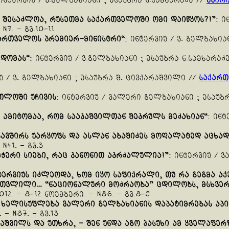
 ინტერვიუ / ვ.გელბახიანი ; ესაუბრა ნ.სამხარაძე //
კვირ
,
შესაძლოა
,
რუსეთმა
საქართველოში
ომი
დაიწყოს
?!”
: ი
N7. – გვ.10-11
ართველოს
პრემიერ
–
მინისტრი
“
: ინტერვიუ / ვ. გელბახია
ცდომას
“
: ინტერვიუ / ვ.გელბახიანი ; ესაუბრა ნ.სამხარაძ
უ / ვ. გელბახიანი ; ესაუბრა შ. ცივქარაშვილი //
საქარ
რთლოში
უჩივის
: ინტერვიუ / ვალერი გელბახიანი ; ესაუბ
,
ამიტომაა
,
რომ
სააკაშვილთან
შეკრულს
მეძახიან
“
: ინტ
კავშირს
უარყოფს
და
ასლან
აბაშიძეს
მოღალატედ
აცხად
N41. – გვ.3
მჭერი
სიები
,
რაც
კანონით
აკრძალულია
!”
: ინტერვიუ /
5
ტერვიუს
იძლეოდა
,
ხომ
იყო
საფიქრალი
,
თუ
რა
გეგმა
აქ
ათვლილი
… “
ნაციონალური
მოძრაობა
”
ცდილობს
,
მსხვე
 2012. – 8-12 ნოემბერი. – N86. – გვ.8-9
ხელისუფლება
ვალერი
გელბახიანის
დაპატიმრებას
აპ
. – N87. – გვ.13
აშვილს
და
უთხრა
, –
შენ
უნდა
აგო
პასუხი
ამ
ყველაფერ