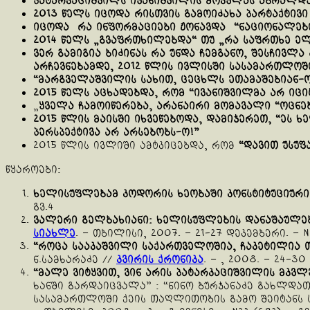
პატარკაციშვილს ივანიშვილის მოკვლას აბრალდე
2013 წელს იცოდა რისთვის
გამოიძახა
პარტაქტივი
იცოდა
რა
ინფორმაციები
ჟონავდა
“
ნაციონალებ
2014 წელს „გვაფრთხილებდა“ თუ „რა
საფრთხე
ე
ვერ გამიგია
ბიძინას რა უნდა ჩემგანო, შესჩივ
არჩევნებამდე, 2012 წლის ივლისში სასამართლო
“
მარგველაშვილის
სახით
,
ცეცხლს
ეთამაშებიან
-ო
2015 წელს აცხადებდა, რომ
“
ივანიშვილმა
არ
იცი
„
ყველა
ჩამოიწერება
,
არანაირი
მომავალი
“
ოცნე
2015 წლის მაისში იხვეწებოდა, დამიჯერეთ,
“
ეს
ხ
პერსპექტივა
არ
არსებობს-ო
!”
2015 წლის ივლიში ამტკიცებდა, რომ
“
დავით
უსუფ
წყაროები:
ხელისუფლებამ
კოდორის
ხეობაში
კონსტიტუციური
გვ.4
ვალერი
გელბახიანი
:
ხელისუფლების
დანაშაულე
სიახლე
. – თბილისი, 2007. – 21-27 დეკემბერი. – N5
“
როცა
სააკაშვილი
საქართველოშია
,
ჩაკეტილია
ნ.სამხარაძე //
კვირის ქრონიკა
. – , 2008. – 24-30
“
მალე
ვიტყვით
,
ვინ
არის
პატარკაციშვილის
მკვლ
ხანში გარდაიცვალა” : “ნინო ბურჯანაძე გახლდა
სასამართლოში ქეის თაღლითობის გამო შეიტანს ს