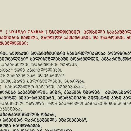
“ ( чучело свиньи ) ფსევდონიმით ცნობილი სააკაშვი
ატიების ნაწილს, მხოლოდ სათაურების და წყაროების მი
ფსევდონიმი:
რის
ხეობაში
კონსტიტუციური
სამართლიანობა
აღადგინა
ციონალები
”
ხელისუფლებაში
მობრუნდნენ
,
ანგარიშსწო
 სააკაშვილის დაბრუნების შემდეგ,
რაობა“ უნდა აკრძალულიყო,
ლს ვერავინ ვერ დაიჭერდა“!
აანონსებდა ხელისუფლების მხრიდან,
 სახელმწიფო მანქანის ამუშავებას“,
შორება
სააკაშვილის
მიერ
,
ჟვანია
ს შემდეგ
აანონსებდა
სამიზნე
ვიცე
–
პრემიერი
,
ენერგეტიკის
მინისტრი
კახი
კალ
რაბიშვილს უნდოდა, რომ საარჩევნო კამპანიის წინ კომ
აჯგუფება,
ატარკაციშვილის ოჯახს,
ი
პრემიერ
ღარიბაშვილს
აშანტაჟებს
“,
გოგა ხაინდრავას,