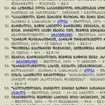
თებერვალი. – N13(908). – გვ.3
რა
საფრთხე
ელის
საქართველოს
რუსეთისგან
სოჭ
რატომაც არ აკრიტიკებს” : ინტერვიუ / ვ.გელბახია
“
სააკაშვილს
ვერც
ვერავინ
დაიჭერს
და
ვერც
ვერ
ესაუბრა ნ. სამხარაძე //
ალია
. – თბილისი, 2014. –
მართალია
,
მაშინ
სამეული
მართავდა
ქვეყანას
,
მ
მიერ
.
პირველი
სიაში
ჟვანია
იყო
,
შემდეგ
ბურჯანა
მგალობლიშვილი //
პრაიმტაიმი
. – თბილისი, 2014
“
კარგად
დაიმახსოვრეთ
,
კარგად
ორგანიზებული
თბილისი, 2014. – 19 ივნისი. – N93. – გვ.3-4
“
დაიწყება
მასობრივი
დაჭერები
,
ამუშავდება
რეპ
22 ივნისი. – N24. – გვ.9-10
ჟვანიას
გარდაცვალების
შემდეგ
ბადრიმ
თქვა
:
ახ
//
პრაიმტაიმი
. – თბილისი, 2014. – 11 აგვისტო. – 31
“
მარგველაშვილის
სახით
,
ცეცხლს
ეთამაშებიან
!…
გელბახიანი ; ესაუბრა ნ. სამხარაძე //
ალია
. – თ
ციხის
სკანდალი
გრძელდება
: “მერაბიშვილს უნდ
პირველ რიგში ახალაიების დაჯგუფება” : ინტერვი
– გვ.8-9
“
ხელისუფლების
პირველი
პირები
ბადრი
პატარკა
სიახლე
. – თბილისი, 2008. – 24-30 აპრილი. – N17. 
ივანიშვილის
შემდეგი
სამიზნე
ვიცე
–
პრემიერი
,
ენ
– თბილისი, 2014. – 15-21 დეკემბერი. – N48. – გვ.2