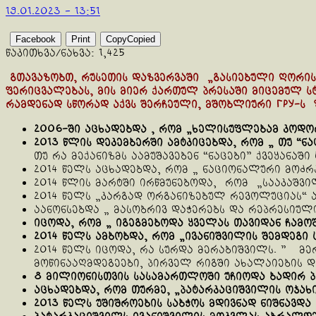
19.01.2023 - 13:51
Facebook
Print
Copy
Copied
წაკითხვა/ნახვა:
1,425
გთავაზობთ, რუსეთის დაზვერვაში „გასიებული ღორის
ფერიცვალებას, მის მიერ ქართულ პრესაში მიცემულ სტ
რამდენად სწორად აქვს შერჩეული, მშობლიური ГРУ-ს 
2006-ში აცხადებდა , რომ „ხელისუფლებამ
კოდო
2013 წლის დეკემბერში ამტკიცებდა, რომ „ თუ
“
ნა
თუ რა მექანიზმს აამუშავებენ “ნაცები” ქვეყანაში
2014 წელს აცხადებდა, რომ „ ნაციონალური მოძ
2014 წლის მარტში ირწმუნებოდა, რომ „სააკაშვი
2014 წელს „კარგად ორგანიზებულ რევოლუციას“ 
აანონსებდა „ მასობრივ დაჭერებს და რეპრესიული
იცოდა, რომ „ იგეგმებოდა
ყველას
თავიდან
ჩამო
2014 წელს ამბობდა, რომ „ივანიშვილის
შემდეგი
2014 წელს იცოდა, რა სურდა მერაბიშვილს. ” მე
მოწინააღმდეგეები, პირველ რიგში ახალაიების დ
8 მილიონისთვის სასამართლოში უჩიოდა ბადირ პ
აცხადებდა, რომ თურმე, „
პატარკაციშვილის
ოჯახ
2013 წელს უშიშროების საბჭოს მდივნად ნიშნავდა 