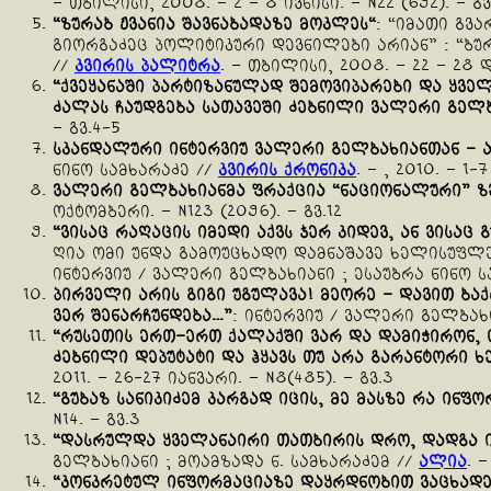
– თბილისი, 2008. – 2 – 8 ივნისი. – N22 (692). – გვ
“
ზურაბ
ჟვანია
შავნაბადაზე
მოკლეს
“
: “იმათი გვ
გიორგაძეც პოლიტიკური დევნილები არიან” : “ბუ
//
კვირის პალიტრა
. – თბილისი, 2008. – 22 – 28 დე
“
ქვეყანაში
პარტიზანულად
შემოვიპარები
და
ყვე
ძალას
ჩაუდგება
სათავეში
ძებნილი
ვალერი
გელბ
– გვ.4-5
სკანდალური
ინტერვიუ
ვალერი
გელბახიანთან
–
ნინო სამხარაძე //
კვირის ქრონიკა
. – , 2010. – 1-
ვალერი
გელბახიანმა
ფრაქცია
“
ნაციონალური
”
ზ
ოქტომბერი. – N123 (2096). – გვ.12
“
ვისაც
რაღაცის
იმედი
აქვს
ჯერ
კიდევ
,
ან
ვისაც
ღია ომი უნდა გამოუცხადო დამნაშავე ხელისუფლებ
ინტერვიუ / ვალერი გელბახიანი ; ესაუბრა ნინო ს
პირველი
არის
გიგი
უგულავა
!
მეორე
–
დავით
ბაქ
ვერ
შენარჩუნდება
…”
: ინტერვიუ / ვალერი გელბახ
“
რუსეთის
ერთ
–
ერთ
ქალაქში
ვარ
და
დამიჭირონ
,
ძებნილი
დეპუტატი
და
ჰყავს
თუ
არა
გარანტორი
ხ
2011. – 26-27 იანვარი. – N8(485). – გვ.3
“
გუბაზ
სანიკიძემ
კარგად
იცის
,
მე
მასზე
რა
ინფო
N14. – გვ.3
“
დასრულდა
ყველანაირი
თათბირის
დრო
,
დადგა
გელბახიანი ; მოამზადა ნ. სამხარაძემ //
ალია
. –
“
კონკრეტულ
ინფორმაციაზე
დაყრდნობით
ვაცხად