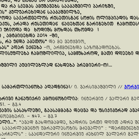
ბდა, და თანაც არ აბრალებდა,
და
რა
სქემას
ამუშავებს
სააკაშვილი
პარიზში
,
ის
”
კულუარებიდან სააკაშვილზე,
ლოდა
საქართველოს
რუსეთისგან
სოჭის
ოლიმპიადის
და
ლა აქუს, არადა რუსეთიდან ნაცებთან გარიგებით ჩამოთ
ში უჩიოდა და ბოდიშს მოხდას თხოვდა !
 , ამტკიცებდა 2014 -ში,
ს
,
რა
უნდა
აკეთოს
“
და მე ვეტყვიო,
ბას
”
აღარ
ექნება
-ო, არწმუნებდა საზოგადოებას.
ელისუფლება
ჩამოშლილია
,
სამწუხაროდ
,
მათი
დღეები
დ
აშვილი
აუცილებლად
ნახდება
პრემიერი-ო
!
…
სამართლიანობა
აღადგინა
!
/ ი. ვარსიმაშვილი //
ჯორჯი
ბრივი
ჩანაფიქრი
ამოცნობილია
: ინტერვიუ / ვალერი გე
1. – გვ.4
თავის
სასახლეში
,
გაასამმაგა
დაცვა
და
ფსიქიკურად
ავა
 ნოემბერი. – N47. – გვ.7
ელი
…”
: “ავად გახდომამდე, ბადრის ერთი დღით ადრე შ
თ საპარლამენტო უმრავლესობის მძევალი” : “დარწმუნებუ
არჩელს” : სკანდალური ინტერვიუ ძებნილ ვალერი გელბა