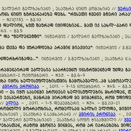
 / ვალერი გელბახიანი ; ესაუბრა ნინო კომახიძე //
ვერსი
სონს
ნინო
ბურჯანაძეზე
დებს
.
“
რუსეთი
ჩვენი
მტერი
არაა
 – N21(115). – გვ.10
ი
დალიონ
,
ხუთ
შაურად
იყიდებიან
…
მათ
იქ
სახლ
–
კარი
N63. – გვ.5
”
და
“
ტელენეტში
“
: ინტერვიუ / ვალერი გელბახიანი ; ე
მა
თქვა
და
ყურადღება
არავინ
მიაქცია
“
: ინტერვიუ / ვ.
ნდერბრიგადა
…”
: ინტერვიუ / ვ.გელბახიანი ; ესაუბრა ნ.
–
რამენაირად
ეკლესია
საარჩევნო
ინსტრუმენტად
უნდა
გა
ქტემბერი-2 ოქტომბერი. – N39. – გვ.6-7
ბა
იყოს
ხელისუფლებისთვის
გამოსავალი
…
ამ
სამოქალ
/
კვირის ქრონიკა
. – , 2011. – 7-13 ნოემბერი. – N45. – გვ.
ტი
–
ეს
იყო
სასინჯი
პროცესი
ხელისუფლების
მხრიდან
,
თ
ი
ექსპერტები
,
მაგრამ
პირადად
მე
მიმაჩნია
,
რომ
უდიდე
 //
ალია
. – , 2011. – 1-5 დეკემბერი. – N94. – გვ.20-21
როვნული
მოძრაობისა
,
რომელსაც
ხალხი
ელოდა
,
მივი
ლბახიანი ; ესაუბრა ნ.სამხარაძე //
კვირის ქრონიკა
. – , 
 / ვალერი გელბახიანი ; ესაუბრა სოფო ჭიპაშვილი //
ყვ
ებასთან
,
რატომ
ჰგონია
ვინმეს
,
რომ
არ
იარსებებს
ვიდ