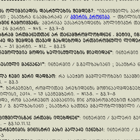
ის
ოლიმპიადის
დასრულების
შემდეგ
?
: “ივანიშვილს პა
ნი ; ესაუბრა ნ.სამხარაძე //
კვირის ქრონიკა
. – თბილისი
ავინ
ჩამოიყვანს
: ამერიკა ექსპრეზიდენტს პოლიტიკურ თავ
 26 მარტი. – N45. – გვ.7-8
აგრამ
ერთმანეთთან
არ
თანამშრომლობდნენ
.
მეტიც
,
იგ
ძე
და
შემდეგ
თავად
გახდებოდა
ერთპიროვნული
ლიდე
. – 31 მარტი. – N12. – გვ.25
რევოლუცია
მოდის
ხელისუფლების
წიაღიდან
“
: ინტერვიუ
რესიული
მანქანა
!”
: ინტერვიუ / ვ.გელბახიანი ; ესაუბრა 
ლა
ჩემი
ჯერი
დადგაო
: რა საეჭვო მკვლელობები უკავშ
. – გვ.3
”
: ბერკეტები, რომლითაც პრეზიდენტს მოწინააღმდეგეები
ბილისი, 2014. – 19 სექტემბერი. – N138. – გვ.7-8
ოდა, რომ საარჩევნო კამპანიის წინ კომპრომატებით ჩამ
უ / ვ. გელბახიანი ; ესაუბრა ხათუნა მგალობლიშვილი /
ციშვილისგან
ქრთამს
იღებდნენ
“
: ინტერვიუ / ვალერი გ
– გვ.10.11.12
ერგეტიკის
მინისტრი
კახი
კალაძე
იქნება
!
: ინტერვიუ / 
-3