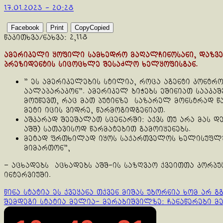
17.01.2023 - 20:28
Facebook
Print
Copy
Copied
წაკითხვა/ნახვა:
2,118
ამერიკელი ყოფილი სამხედრო მაღალჩინოსანი, დაზვ
პრეზიდენტის სიცოცხლე შესაძლო ხელყოფისგან.
” ეს ამერიკელების სტილია, როცა აგენტი კონტრო
აალაპარაკონ”. ამერიკელ ბიჭებს ეშინიათ სააკა
მოუწევთ, რაც მათ პუტინზე საზარელ მონსტრად 
მეტი იცის ვიდრე, წარმოგიდგენიათ.
აშკარად შეეშალათ სცენარში: აქვს თუ არა მას დე
აშშ) სათავისოდ წარმატებით გამოიყენებს.
მეტად ფრთხილად იყოს საქართველოს ხელისუფლება
მიმართონ”,
– აცხადებს აცხადებს აშშ-ის საზღვაო ქვეითთა ​​კორ
ინტერვიუში.
Continue
წინა სტატია
ეს ქვეყანა თქვენ მიშას უბორნია ხომ არ
შემდეგი სტატია
მელია- მერაბიშვილზე: ჩანაწერები მ
Reading