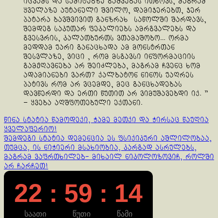
იცვამს და სამიტებზე გაშვებას ითხოვს, მაგრამ
ყველაზე აუტანელი შვილო, დამიჯერებთ, ჯერ
პატარა ბავშვივით განზრახ საწოლში შარდავს,
შემდეგ საკუთარ ფეკალიებს ამრგვალებს და
გვესვრის, კალათბურთს ვთამაშობო… ორმა
მედდამ უარი განაცხადა ამ მონსტრთან
შესვლაზე, ვიცი , რომ მსგავსი ინფორმაციის
გამჟღავნება არ შეიძლება, მაგრამ ჩვენც ხომ
ადამიანები ვართ? ქალბატონ ნინოს უაღრეს
პატივს რომ არ ვცემდე, მეც განცხადებას
დავწერდი და ერთი წუთით არ ვიმუშავებდი იქ. ”
– ყვება აღშფოთებული ექთანი.
Continue
წინა სტატია
წამოდექი, ჭამე მეთქი და ჭირსაც წაუღია
ყველაფერიო!
Reading
შემდეგი სტატია
დემენცია ეს ფსიქიკური აშლილობაა,
თუმცა, ის ნიჭიერი მსახიობია, კარგად ასრულებს,
მაგრამ ვაფრთხილებ- მიხაილ ნიკოლოზოვიჩ, როლში
არ ჩარჩეთ!
22 : 59 : 14
საათი
წუთი
წამი