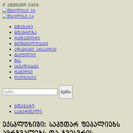
Skip
9 აგვისტო 2026
to
content
Primary
Menu
მთავარი
მთავრობა
რედაქტორი
მნიშვნელოვანი
ადამიანი არსაიდან
მსოფლიო
შსს
სხვადასხვა
რეგიონი
ოპოზიცია
ძებნა:
მთავარი
სამართალი
ექსკლუზივი: საკუთარ ფეკალიებს