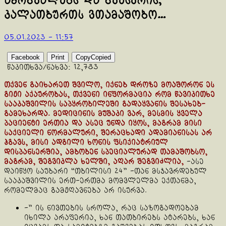
ამრგვალებს და გვესვრის,
კალათბურთს ვთამაშობო…
05.01.2023 - 11:57
Facebook
Print
Copy
Copied
წაკითხვა/ნახვა:
12,783
თქვენ გაიხარეთ შვილო, იქნებ დროზე მოაშორონ ეს
გიჟი აქაურობას, თქვენი ინფორმაცია რომ წავიკითხე
სააკაშვილის საპყრობილეში გადაყვანის შესახებ-
გამეხარდა. მედიცინის მუშაკი ვარ, მესმის ყველა
პაციენტი ერთია და ასეც უნდა იყოს, მაგრამ მისი
საქციელი ნორმალური, შერაცხადი ადამიანისას არ
ჰგავს, მისი ადგილი ხონის ფსიქიატრიულ
დისპანსერშია, ამბობენ სპეციალურად თამაშობსო,
მაგრამ, შეგვიკლა ხელში, აღარ შეგვიძლია,
-ასე
დაიწყო საუბარი “თბილისი 24” -თან მსჯავრდებულ
სააკაშვილის ერთ-ერთმა მომვლელმა ექთანმა,
რომელმაც გამჟღავნება არ ისურვა.
-” ის ნივთების სროლა, რაც საზოგადოებამ
იხილა არაფერია, ხან თათბირებს ატარებს, ხან