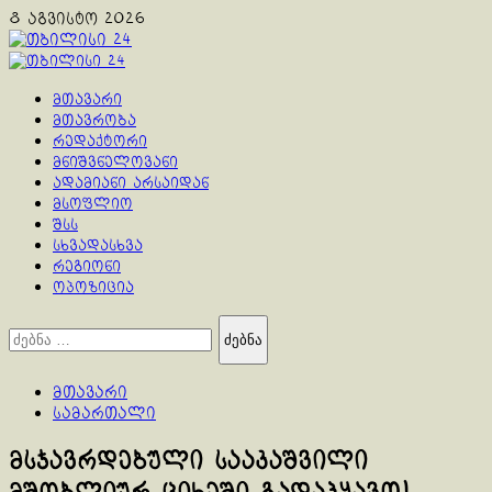
Skip
8 აგვისტო 2026
to
content
Primary
Menu
მთავარი
მთავრობა
რედაქტორი
მნიშვნელოვანი
ადამიანი არსაიდან
მსოფლიო
შსს
სხვადასხვა
რეგიონი
ოპოზიცია
ძებნა:
მთავარი
სამართალი
მსჯავრდებული სააკაშვილი