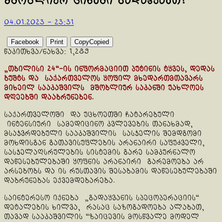
მშობლიურ ციხეში გადაჰყავთ!
04.01.2023 - 23:31
Facebook
Print
Copy
Copied
წაკითხვა/ნახვა:
1,289
„თბილისი 24“-ის ინფორმაციით პუტინის ტყვეს, დედას
ბუშტს და საქართველოს ყოფილ მხედართმთავარს
მიხეილ სააკაშვილს მშობლიურ საკანში უახლოეს
დღეებში დააბრუნებენ.
საქართველოში და უცხოეთში ჩატარებული
ინტენსიური სამედიცინო კვლევების თანახმად,
მსაჯვრდებული სააკაშვილის სასჯელის შემდგომი
მოხდისგან გათავისუფლების არანაირი საფუძველი,
სასჯელაღსრულების სისტემის გარე სამკურნალო
დაწესებულებაში ყოფნის არანაირი გარემოება არ
არსებობს და ის რუსთავის შესაბამის დაწესებულებაში
დაბრუნებას ექვემდებარება.
საინტერესო იქნება „გადაყვანის სპეცოპერაციის“
დეტალების ხილვა, რასაც საზოგადოება ალაბათ,
თავად სააკაშვილის “ზაიცევის მოსწვალე მოდელ