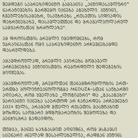
შემდეგი საპრეზიდენტო კამპანია „ანტიდასავლური”
ნარატივების გარშემო იქნება აგებული. პუტინი,
ჩვეულებისამებრ, ისაუბრებს „რუსეთის სიდიადის
დაბრუნებაზე, დასავლეთთან და მრავალპოლარულ
სამყაროსთან ბრძოლაზე“.
ამ დროისთვის კრემლი იმედოვნებს, რომ
უკრაინასთან ომი საპრეზიდენტო არჩევნებამდე
დასრულდება.
ამავდროულად, კრემლი აპირებს მომავალ
არჩევნებზე პუტინისთვის რეკორდული შედეგების
მიღწევას.
ამავდროულად, კრემლთან თანამშრომლობის ერთ-
ერთმა პოლიტტექნოლოგმა Meduza-სთან საუბარში
აღიარა, რომ ყველაზე „ლოგიკური“ და „გასაგები“
ვარიანტი იქნება საერთოდ არ ჩატარდეს არჩევნები
2024 წელს, არამედ მთელი რუსეთის მასშტაბით
მოხდეს საომარი მდგომარეობის შემოღება და
კენჭისყრა გადაიდოს.
თუმცა, მანვე ხაზგასმით აღნიშნა, რომ მსგავსი
სცენარი ძნელად შესაძლებელია, რადგან პუტინს