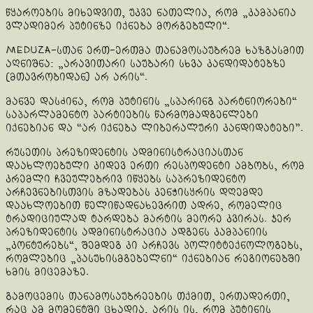
წყაროების მიხედვით, უკვე ნათელია, რომ „კამპანია
ვლადიმერ პუტინზე იქნება მორგებული“.
Meduza-სთან ერთ-ერთმა თანამოსაუბრემ ხაზგასმით
აღნიშნა: „არავითარი საუბარი სხვა კანდიდატებზე
[მთავრობიდან] არ არის“.
მანვე დასძინა, რომ პუტინის „სპარინგ პარტნიორები“
საპარლამენტო პარტიების წარმომადგენლები
იქნებიან და “არ იქნება ლიბერალური კანდიდატები”.
რუსეთის პრეზიდენტის ადმინისტრაციასთან
დაახლოებული კიდევ ერთი რესპოდენტი ამბობს, რომ
კრემლი ჩვეულებრივ იწყებს საპრეზიდენტო
არჩევნებისთვის მზადებას კენჭისყრის დღემდე
დაახლოებით წელიწადნახევრით ადრე, რომელიც
ტრადიციულად ტარდება მარტის მეორე კვირას. ჯერ
პრეზიდენტის ადმინისტრაცია ადგენს კამპანიის
„კონტურებს“, შემდეგ კი არჩევს პოლიტტექნოლოგებს,
რომლებიც „პასუხისმგებელნი“ იქნებიან რეგიონებში
ხმის მიცემაზე.
გამოცემის თანამოსაუბრეების თქმით, ერთადერთი,
რაც ამ მომენტში ცხადია, არის ის, რომ პუტინის