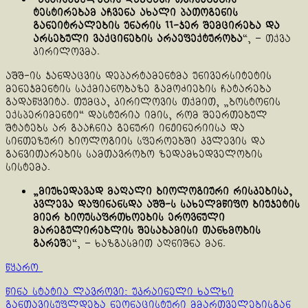
ტესტირებამ აჩვენა ახალი პათოგენის
განეიტრალების უნარის 11-ჯერ შემცირება და
არსებული ვაქცინების არაეფექტურობა
“, – თქვა
კირილოვმა.
აშშ-ის ჯანდაცვის დეპარტამენტმა უნივერსიტეტის
მენეჯმენტის საქმიანობაზე გამოძიების ჩატარება
გადაწყვიტა. თუმცა, კირილოვის თქმით, „ბოსტონის
ექსპერიმენტი“ დასტურია იმის, რომ შეერთებულ
შტატებს არ გააჩნია გენური ინჟინერიისა და
სინთეზური ბიოლოგიის სფეროებში კვლევის და
განვითარების სამთავრობო ზედამხედველობის
სისტემა.
„მიუხედავად მაღალი ბიოლოგიური რისკებისა,
კვლევა დაფინანსდა აშშ-ს სახელმწიფო ბიუჯეტის
მიერ ბიოუსაფრთხოების ეროვნული
მარეგულირებლის შესაბამისი თანხმობის
გარეშ
ე“, – ხაზგასმით აღნიშნა მან.
წყარო
Continue
წინა სტატია
ლავროვი: უკრაინელი ხალხი
განთავისუფლდება ნეონაცისტური მმართველებისგან